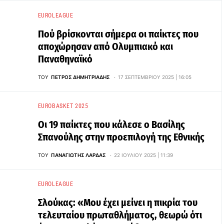
EUROLEAGUE
Πού βρίσκονται σήμερα οι παίκτες που
αποχώρησαν από Ολυμπιακό και
Παναθηναϊκό
ΤΟΥ
ΠΈΤΡΟΣ ΔΗΜΗΤΡΙΆΔΗΣ
17 ΣΕΠΤΕΜΒΡΊΟΥ 2025 | 16:05
EUROBASKET 2025
Οι 19 παίκτες που κάλεσε ο Βασίλης
Σπανούλης στην προεπιλογή της Εθνικής
ΤΟΥ
ΠΑΝΑΓΙΏΤΗΣ ΛΆΡΔΑΣ
22 ΙΟΥΛΊΟΥ 2025 | 11:39
EUROLEAGUE
Σλούκας: «Μου έχει μείνει η πικρία του
τελευταίου πρωταθλήματος, θεωρώ ότι