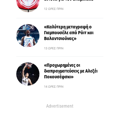
12 ΏΡΕΣ ΠΡΙΝ
«Καλύτερη μεταγραφή ο
Γιαμπουσέλε από Ράιτ και
Βαλαντσιούνας»
13 ΏΡΕΣ ΠΡΙΝ
«Προχωρημένες οι
διαπραγματεύσεις με Αλεξέι
Ποκουσέφσκι»
14 ΏΡΕΣ ΠΡΙΝ
Advertisement