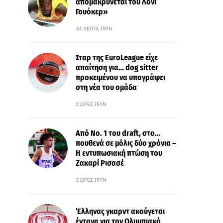
απομακρύνεται του Λόνι
Γουόκερ»
44 ΛΕΠΤΆ ΠΡΙΝ
Σταρ της EuroLeague είχε
απαίτηση για… dog sitter
προκειμένου να υπογράψει
στη νέα του ομάδα
2 ΏΡΕΣ ΠΡΙΝ
Από Νo. 1 του draft, στο…
πουθενά σε μόλις δύο χρόνια –
Η εντυπωσιακή πτώση του
Ζακαρί Ρισασέ
3 ΏΡΕΣ ΠΡΙΝ
Έλληνας γκαρντ ακούγεται
έντονα για τον Ολυμπιακό