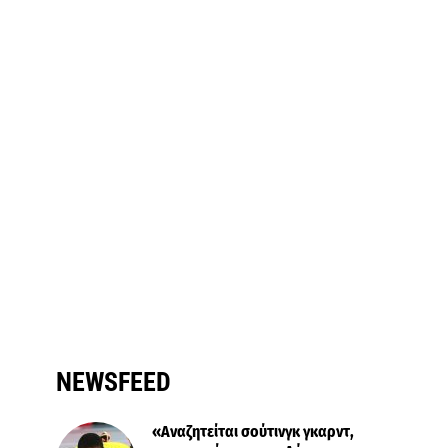
NEWSFEED
«Αναζητείται σούτινγκ γκαρντ,