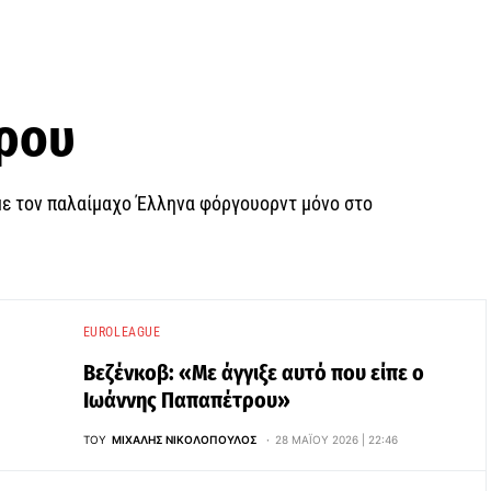
ρου
με τον παλαίμαχο Έλληνα φόργουορντ μόνο στο
EUROLEAGUE
Βεζένκοβ: «Με άγγιξε αυτό που είπε ο
Ιωάννης Παπαπέτρου»
ΤΟΥ
ΜΙΧΆΛΗΣ ΝΙΚΟΛΌΠΟΥΛΟΣ
28 ΜΑΪ́ΟΥ 2026 | 22:46