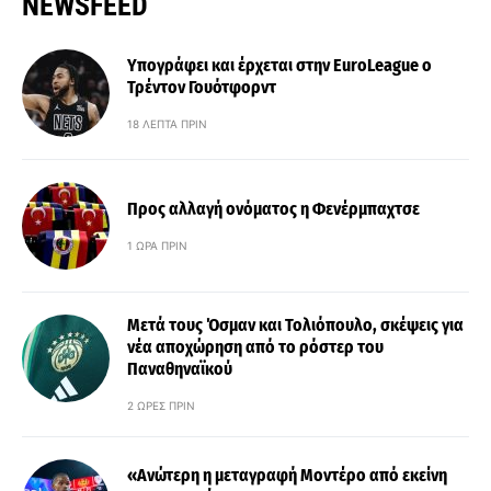
NEWSFEED
Υπογράφει και έρχεται στην EuroLeague ο
Τρέντον Γουότφορντ
18 ΛΕΠΤΆ ΠΡΙΝ
Προς αλλαγή ονόματος η Φενέρμπαχτσε
1 ΏΡΑ ΠΡΙΝ
Μετά τους Όσμαν και Τολιόπουλο, σκέψεις για
νέα αποχώρηση από το ρόστερ του
Παναθηναϊκού
2 ΏΡΕΣ ΠΡΙΝ
«Ανώτερη η μεταγραφή Μοντέρο από εκείνη