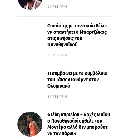
5 ΏΡΕΣ ΠΡΙΝ
Ο παίκτης με τον οποίο θέλει
να απαντήσει ο Μπαρτζώκας
στις κινήσεις του
Παναθηναϊκού
7 ΏΡΕΣ ΠΡΙΝ
Τι συμβαίνει με το συμβόλαιο
του Τάισον Γουόρντ στον
Ολυμπιακό
8 ΏΡΕΣ ΠΡΙΝ
«Τέλη Απριλίου – αρχές Μαΐου
ο Παναθηναϊκός ήθελε τον
Μοντέρο αλλά δεν μπορούσε
να τον πάρει»