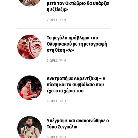
μετά τον Οκτώβριο θα υπάρξει
η εξέλιξη»
2 ΏΡΕΣ ΠΡΙΝ
Το μεγάλο πρόβλημα του
Ολυμπιακού με τη μεταγραφή
στη θέση «4»
3 ΏΡΕΣ ΠΡΙΝ
Ανατροπή με Λαρεντζάκη – Η
πίεση και το συμβόλαιο που
έχει στα χέρια του
4 ΏΡΕΣ ΠΡΙΝ
Υπέγραψε και ανακοινώθηκε ο
Τόκο Σενγκέλια
5 ΏΡΕΣ ΠΡΙΝ