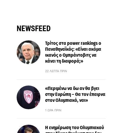
NEWSFEED
Τρίτος στα power rankings ο
Παναθηναϊκός: «Είναι ακόμα
ικανός ο Ομπράντοβιτς να
κάνει τη διαφορά;»
22 ΛΕΠΤΆ ΠΡΙΝ
«Περιμένω να δω αν θα βγει
στην Ευρώπη – Θα τον έπαιρνα
στον Ολυμπιακό, ναι»
1 ΏΡΑ ΠΡΙΝ
Η ενημέρωση του Ολυμπιακού