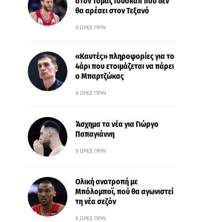
στον Τόμας Γουόκαπ που δεν
θα αρέσει στον Τεξανό
3 ΏΡΕΣ ΠΡΙΝ
«Καυτές» πληροφορίες για το
4άρι που ετοιμάζεται να πάρει
ο Μπαρτζώκας
4 ΏΡΕΣ ΠΡΙΝ
Άσχημα τα νέα για Γιώργο
Παπαγιάννη
5 ΏΡΕΣ ΠΡΙΝ
Ολική ανατροπή με
Μπόλομποϊ, πού θα αγωνιστεί
τη νέα σεζόν
5 ΏΡΕΣ ΠΡΙΝ