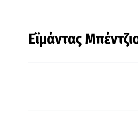
Εϊμάντας Μπέντζι