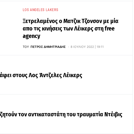
LOS ANGELES LAKERS
Ξετρελαμένος ο Ματζικ Τζονσον με μία
απο τις κινήσεις των Λέικερς στη free
agency
ΤΟΥ
ΠΈΤΡΟΣ ΔΗΜΗΤΡΙΆΔΗΣ
8 ΙΟΥΛΊΟΥ 2022 | 19:11
φει στους Λος Άντζελες Λέικερς
αζητούν τον αντικαταστάτη του τραυματία Ντέιβις