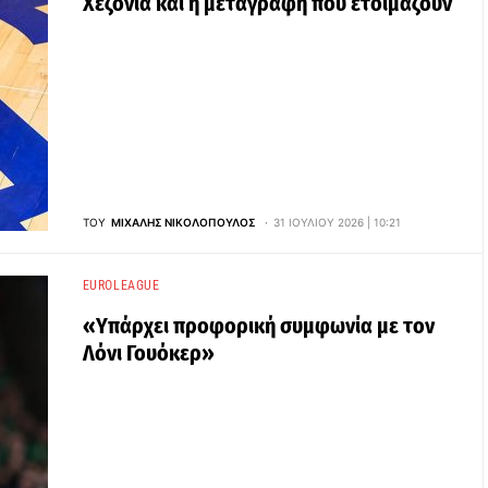
Χεζόνια και η μεταγραφή που ετοιμάζουν
ΤΟΥ
ΜΙΧΆΛΗΣ ΝΙΚΟΛΌΠΟΥΛΟΣ
31 ΙΟΥΛΊΟΥ 2026 | 10:21
EUROLEAGUE
«Υπάρχει προφορική συμφωνία με τον
Λόνι Γουόκερ»