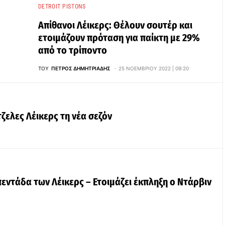
DETROIT PISTONS
Απίθανοι Λέικερς: Θέλουν σουτέρ και
ετοιμάζουν πρόταση για παίκτη με 29%
από το τρίποντο
ΤΟΥ
ΠΈΤΡΟΣ ΔΗΜΗΤΡΙΆΔΗΣ
25 ΝΟΕΜΒΡΊΟΥ 2022 | 09:20
ζελες Λέικερς τη νέα σεζόν
πεντάδα των Λέικερς – Ετοιμάζει έκπληξη ο Ντάρβιν