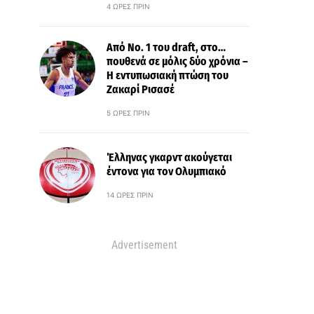
4 ΏΡΕΣ ΠΡΙΝ
Από Νo. 1 του draft, στο…
πουθενά σε μόλις δύο χρόνια –
Η εντυπωσιακή πτώση του
Ζακαρί Ρισασέ
5 ΏΡΕΣ ΠΡΙΝ
Έλληνας γκαρντ ακούγεται
έντονα για τον Ολυμπιακό
14 ΏΡΕΣ ΠΡΙΝ
Advertisement