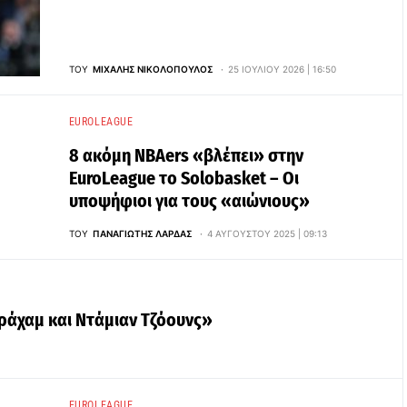
ΤΟΥ
ΜΙΧΆΛΗΣ ΝΙΚΟΛΌΠΟΥΛΟΣ
25 ΙΟΥΛΊΟΥ 2026 | 16:50
EUROLEAGUE
8 ακόμη NBAers «βλέπει» στην
EuroLeague το Solobasket – Οι
υποψήφιοι για τους «αιώνιους»
ΤΟΥ
ΠΑΝΑΓΙΏΤΗΣ ΛΆΡΔΑΣ
4 ΑΥΓΟΎΣΤΟΥ 2025 | 09:13
κράχαμ και Ντάμιαν Τζόουνς»
EUROLEAGUE