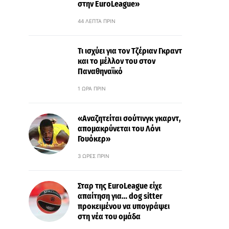
στην EuroLeague»
44 ΛΕΠΤΆ ΠΡΙΝ
Τι ισχύει για τον Τζέριαν Γκραντ
και το μέλλον του στον
Παναθηναϊκό
1 ΏΡΑ ΠΡΙΝ
«Αναζητείται σούτινγκ γκαρντ,
απομακρύνεται του Λόνι
Γουόκερ»
3 ΏΡΕΣ ΠΡΙΝ
Σταρ της EuroLeague είχε
απαίτηση για… dog sitter
προκειμένου να υπογράψει
στη νέα του ομάδα