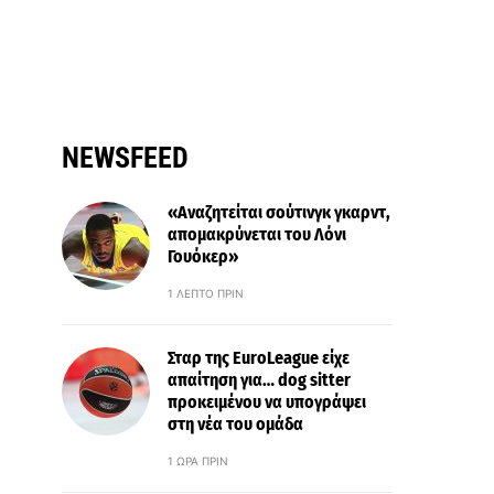
NEWSFEED
«Αναζητείται σούτινγκ γκαρντ,
απομακρύνεται του Λόνι
Γουόκερ»
1 ΛΕΠΤΌ ΠΡΙΝ
Σταρ της EuroLeague είχε
απαίτηση για… dog sitter
προκειμένου να υπογράψει
στη νέα του ομάδα
1 ΏΡΑ ΠΡΙΝ