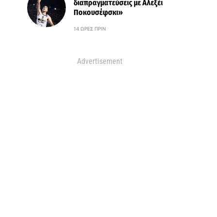
διαπραγματεύσεις με Αλεξέι
Ποκουσέφσκι»
14 ΏΡΕΣ ΠΡΙΝ
Advertisement