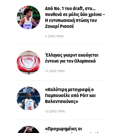
Από Νo. 1 του draft, στο…
πουθενά σε μόλις δύο χρόνια –
Η εντυπωσιακή πτώση του
Ζακαρί Ρισασέ
2 ΏΡΕΣ ΠΡΙΝ
Έλληνας γκαρντ ακούγεται
έντονα για τον Ολυμπιακό
11 ΏΡΕΣ ΠΡΙΝ
«Καλύτερη μεταγραφή ο
Γιαμπουσέλε από Ράιτ και
Βαλαντσιούνας»
13 ΏΡΕΣ ΠΡΙΝ
«Προχωρημένες οι