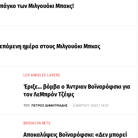
 πάγκο των Μιλγουόκι Μπακς!
ν επόμενη ημέρα στους Μιλγουόκι Μπκας
LOS ANGELES LAKERS
Έριξε… βόμβα ο Άντριαν Βοϊναρόφσκι για
τον ΛεΜπρόν Τζέιμς
ΤΟΥ
ΠΈΤΡΟΣ ΔΗΜΗΤΡΙΆΔΗΣ
3 ΜΑΡΤΊΟΥ 2023 | 14:57
BROOKLYN NETS
Αποκαλύψεις Βοϊναρόφσκι: «Δεν μπορεί