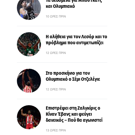
Τα δεδομένα για Μποθ Γκατς
και Ολυμπιακό
10 ΏΡΕΣ ΠΡΙΝ
Η αλήθεια για τον Λεσόρ και το
πρόβλημα που αντιμετωπίζει
12 ΏΡΕΣ ΠΡΙΝ
Στο προσκήνιο για τον
Ολυμπιακό ο Σέμι Οτζελέγιε
12 ΏΡΕΣ ΠΡΙΝ
Επιστρέφει στη Ζαλγκίρις ο
Κίναν Έβανς και φεύγει
δανεικός – Πού θα αγωνιστεί
13 ΏΡΕΣ ΠΡΙΝ