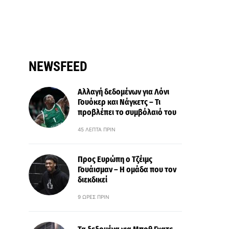
NEWSFEED
Αλλαγή δεδομένων για Λόνι
Γουόκερ και Νάγκετς – Τι
προβλέπει το συμβόλαιό του
45 ΛΕΠΤΆ ΠΡΙΝ
Προς Ευρώπη ο Τζέιμς
Γουάισμαν – Η ομάδα που τον
διεκδικεί
9 ΏΡΕΣ ΠΡΙΝ