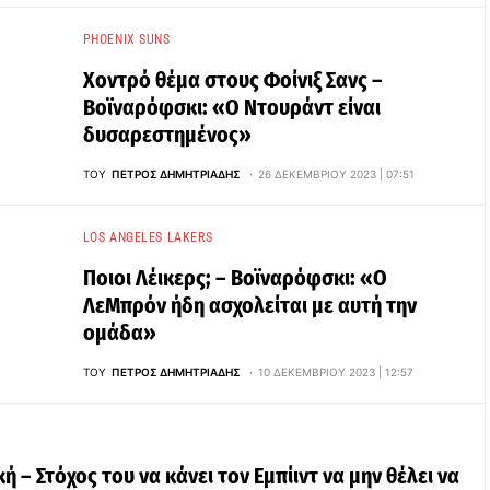
PHOENIX SUNS
Χοντρό θέμα στους Φοίνιξ Σανς –
Βοϊναρόφσκι: «Ο Ντουράντ είναι
δυσαρεστημένος»
ΤΟΥ
ΠΈΤΡΟΣ ΔΗΜΗΤΡΙΆΔΗΣ
26 ΔΕΚΕΜΒΡΊΟΥ 2023 | 07:51
LOS ANGELES LAKERS
Ποιοι Λέικερς; – Βοϊναρόφσκι: «Ο
ΛεΜπρόν ήδη ασχολείται με αυτή την
ομάδα»
ΤΟΥ
ΠΈΤΡΟΣ ΔΗΜΗΤΡΙΆΔΗΣ
10 ΔΕΚΕΜΒΡΊΟΥ 2023 | 12:57
 – Στόχος του να κάνει τον Εμπίιντ να μην θέλει να