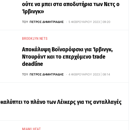
ούτε να μπει στα αποδυτήρια των Νετς ο
Ίρβινγκ»
ΤΟΥ
ΠΈΤΡΟΣ ΔΗΜΗΤΡΙΆΔΗΣ
5 ΦΕΒΡΟΥΑΡΊΟΥ 2023 | 09:20
BROOKLYN NETS
Αποκάλυψη Βοϊναρόφσκι για Ίρβινγκ,
Ντουράντ και το επερχόμενο trade
deadline
ΤΟΥ
ΠΈΤΡΟΣ ΔΗΜΗΤΡΙΆΔΗΣ
4 ΦΕΒΡΟΥΑΡΊΟΥ 2023 | 08:14
καλύπτει το πλάνο των Λέικερς για τις ανταλλαγές
MIAMI HEAT