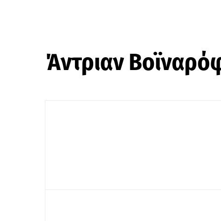
Άντριαν Βοϊναρό