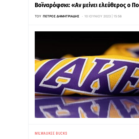
Βοϊναρόφσκι: «Αν μείνει ελεύθερος ο Π
ΤΟΥ
ΠΈΤΡΟΣ ΔΗΜΗΤΡΙΆΔΗΣ
10 ΙΟΥΝΊΟΥ 2023 | 15:56
MILWAUKEE BUCKS