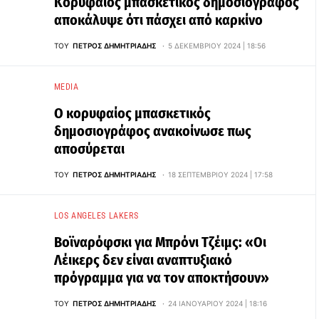
Κορυφαίος μπασκετικός δημοσιογράφος
αποκάλυψε ότι πάσχει από καρκίνο
ΤΟΥ
ΠΈΤΡΟΣ ΔΗΜΗΤΡΙΆΔΗΣ
5 ΔΕΚΕΜΒΡΊΟΥ 2024 | 18:56
MEDIA
Ο κορυφαίος μπασκετικός
δημοσιογράφος ανακοίνωσε πως
αποσύρεται
ΤΟΥ
ΠΈΤΡΟΣ ΔΗΜΗΤΡΙΆΔΗΣ
18 ΣΕΠΤΕΜΒΡΊΟΥ 2024 | 17:58
LOS ANGELES LAKERS
Βοϊναρόφσκι για Μπρόνι Τζέιμς: «Οι
Λέικερς δεν είναι αναπτυξιακό
πρόγραμμα για να τον αποκτήσουν»
ΤΟΥ
ΠΈΤΡΟΣ ΔΗΜΗΤΡΙΆΔΗΣ
24 ΙΑΝΟΥΑΡΊΟΥ 2024 | 18:16