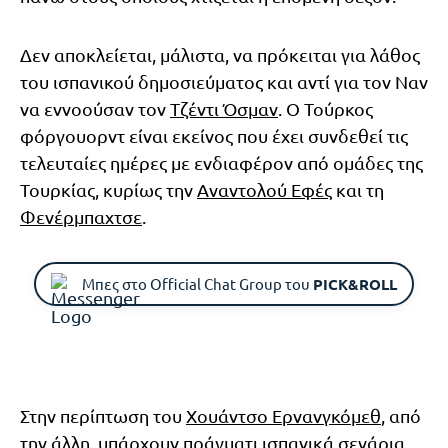
Δεν αποκλείεται, μάλιστα, να πρόκειται για λάθος
του ισπανικού δημοσιεύματος και αντί για τον Ναν
να εννοούσαν τον
Τζέντι Όσμαν
. Ο Τούρκος
φόργουορντ είναι εκείνος που έχει συνδεθεί τις
τελευταίες ημέρες με ενδιαφέρον από ομάδες της
Τουρκίας, κυρίως την
Αναντολού Εφές
και τη
Φενέρμπαχτσε
.
Μπες στο Official Chat Group του
PICK&ROLL
Στην περίπτωση του
Χουάντσο Ερνανγκόμεθ
, από
την άλλη, υπάρχουν πράγματι ισπανικά σενάρια