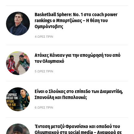
Basketball Sphere: No. 1 στα coach power
rankings ο Μπαρτζώκας – Η θέση του
Ομπράντοβιτς
4 ΏΡΕΣ ΠΡΙΝ
Ατάκες Κάνααν για την αποχώρησή του από
τον Ολυμπιακό
5 ΏΡΕΣ ΠΡΙΝ
Είναι ο Σλούκας στο επίπεδο των Διαμαντίδη,
Σπανούλη και Παπαλουκά;
6 ΏΡΕΣ ΠΡΙΝ
Ένταση μεταξύ Φρανσίσκο και οπαδού του
Ολυμπιακού στα social media – Αναφορά σε