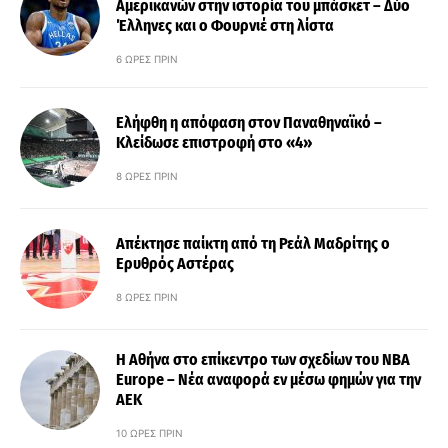
Αμερικανών στην ιστορία του μπάσκετ – Δύο
Έλληνες και ο Φουρνιέ στη λίστα
6 ΏΡΕΣ ΠΡΙΝ
Ελήφθη η απόφαση στον Παναθηναϊκό –
Κλείδωσε επιστροφή στο «4»
8 ΏΡΕΣ ΠΡΙΝ
Απέκτησε παίκτη από τη Ρεάλ Μαδρίτης ο
Ερυθρός Αστέρας
8 ΏΡΕΣ ΠΡΙΝ
Η Αθήνα στο επίκεντρο των σχεδίων του NBA
Europe – Νέα αναφορά εν μέσω φημών για την
ΑΕΚ
10 ΏΡΕΣ ΠΡΙΝ