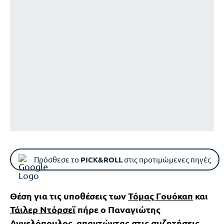
Πρόσθεσε το
PICK&ROLL
στις προτιμώμενες πηγές
Θέση για τις υποθέσεις των
Τόμας Γουόκαπ
και
Τάιλερ Ντόρσεϊ
πήρε ο Παναγιώτης
Αγγελόπουλος, απαντώντας στις συζητήσεις