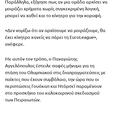
Παράλληλα, εξήγησε πως αν μια ομάδα αρχίσει να
μοιράζει χρήματα χωρίς συγκεκριμένη λογική,
μπορεί να χαθεί και το κίνητρο για την κορυφή.
«Δεν νομίζω ότι αν αρχίσουμε να μοιράζουμε, θα
έχει κίνητρο κανείς να πάρει τη EuroLeague»,
ανέφερε.
Με αυτόν τον τρόπο, ο Παναγιώτης
Αγγελόπουλος έστειλε σαφές μήνυμα για τη
στάση του Ολυμπιακού στις διαπραγματεύσεις με
παίκτες που έχουν συμβόλαιο, την ώρα που οι
περιπτώσεις Γουόκαπ και Ντόρσεϊ παραμένουν
στο προσκήνιο του καλοκαιρινού σχεδιασμού
των Πειραιωτών.