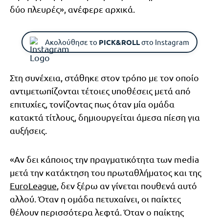
δύο πλευρές», ανέφερε αρχικά.
Ακολούθησε το
PICK&ROLL
στο Instagram
Στη συνέχεια, στάθηκε στον τρόπο με τον οποίο
αντιμετωπίζονται τέτοιες υποθέσεις μετά από
επιτυχίες, τονίζοντας πως όταν μία ομάδα
κατακτά τίτλους, δημιουργείται άμεσα πίεση για
αυξήσεις.
«Αν δει κάποιος την πραγματικότητα των media
μετά την κατάκτηση του πρωταθλήματος και της
EuroLeague
, δεν ξέρω αν γίνεται πουθενά αυτό
αλλού. Όταν η ομάδα πετυχαίνει, οι παίκτες
θέλουν περισσότερα λεφτά. Όταν ο παίκτης