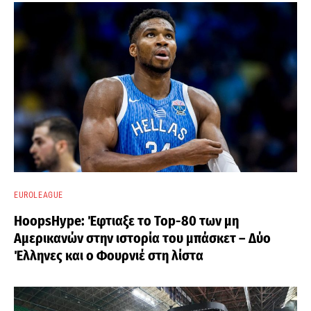
EUROLEAGUE
HoopsHype: Έφτιαξε το Top-80 των μη
Αμερικανών στην ιστορία του μπάσκετ – Δύο
Έλληνες και ο Φουρνιέ στη λίστα