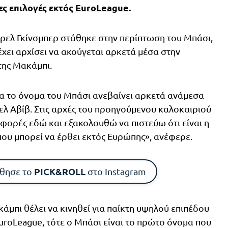
ες επιλογές εκτός
EuroLeague
.
ρελ Γκίνσμπερ στάθηκε στην περίπτωση του Μπάσι,
έχει αρχίσει να ακούγεται αρκετά μέσα στην
της Μακάμπι.
α το όνομα του Μπάσι ανεβαίνει αρκετά ανάμεσα
ελ Αβίβ. Στις αρχές του προηγούμενου καλοκαιριού
ς φορές εδώ και εξακολουθώ να πιστεύω ότι είναι η
που μπορεί να έρθει εκτός Ευρώπης», ανέφερε.
PICK&ROLL
θησε το
στο Instagram
κάμπι θέλει να κινηθεί για παίκτη υψηλού επιπέδου
uroLeague, τότε ο Μπάσι είναι το πρώτο όνομα που