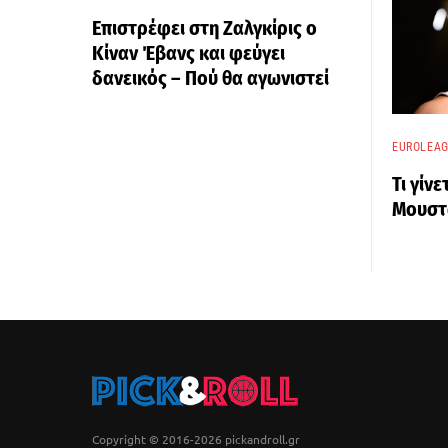
Επιστρέφει στη Ζαλγκίρις ο
Κίναν Έβανς και φεύγει
δανεικός – Πού θα αγωνιστεί
EUROLEA
Τι γίν
Μουστ
Copyright © 2016-2026 pickandroll.gr