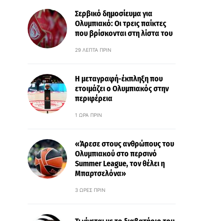
Σερβικό δημοσίευμα για
Ολυμπιακό: Οι τρεις παίκτες
που βρίσκονται στη λίστα του
29 ΛΕΠΤΆ ΠΡΙΝ
Η μεταγραφή-έκπληξη που
ετοιμάζει ο Ολυμπιακός στην
περιφέρεια
1 ΏΡΑ ΠΡΙΝ
«Άρεσε στους ανθρώπους του
Ολυμπιακού στο περσινό
Summer League, τον θέλει η
Μπαρτσελόνα»
3 ΏΡΕΣ ΠΡΙΝ