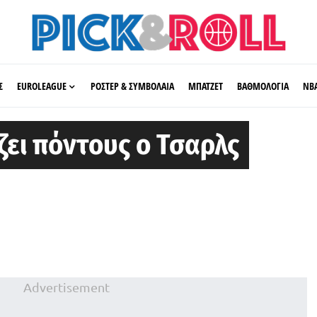
Σ
EUROLEAGUE
ΡΟΣΤΕΡ & ΣΥΜΒΟΛΑΙΑ
ΜΠΑΤΖΕΤ
ΒΑΘΜΟΛΟΓΙΑ
ΝΒ
ζει πόντους ο Τσαρλς
Advertisement