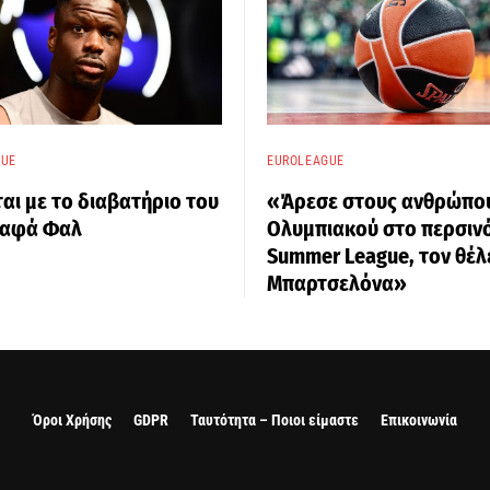
GUE
EUROLEAGUE
εται με το διαβατήριο του
«Άρεσε στους ανθρώπο
αφά Φαλ
Ολυμπιακού στο περσιν
Summer League, τον θέλε
Μπαρτσελόνα»
Όροι Χρήσης
GDPR
Ταυτότητα – Ποιοι είμαστε
Επικοινωνία