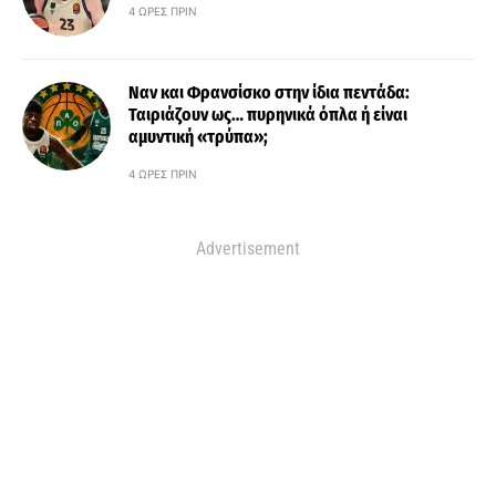
4 ΏΡΕΣ ΠΡΙΝ
Ναν και Φρανσίσκο στην ίδια πεντάδα:
Ταιριάζουν ως… πυρηνικά όπλα ή είναι
αμυντική «τρύπα»;
4 ΏΡΕΣ ΠΡΙΝ
Advertisement