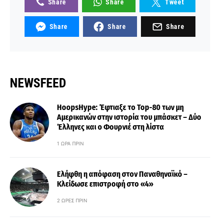
Share
Share
Tweet
Share
Share
Share
NEWSFEED
HoopsHype: Έφτιαξε το Top-80 των μη
Αμερικανών στην ιστορία του μπάσκετ – Δύο
Έλληνες και ο Φουρνιέ στη λίστα
1 ΏΡΑ ΠΡΙΝ
Ελήφθη η απόφαση στον Παναθηναϊκό –
Κλείδωσε επιστροφή στο «4»
2 ΏΡΕΣ ΠΡΙΝ