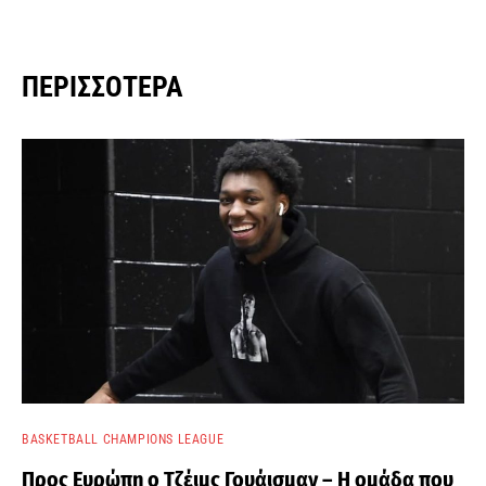
ΠΕΡΙΣΣΌΤΕΡΑ
BASKETBALL CHAMPIONS LEAGUE
Προς Ευρώπη ο Τζέιμς Γουάισμαν – Η ομάδα που