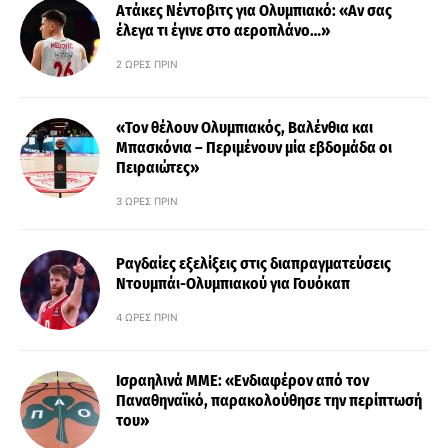
Ατάκες Νέντοβιτς για Ολυμπιακό: «Αν σας
έλεγα τι έγινε στο αεροπλάνο…»
2 ΏΡΕΣ ΠΡΙΝ
«Τον θέλουν Ολυμπιακός, Βαλένθια και
Μπασκόνια – Περιμένουν μία εβδομάδα οι
Πειραιώτες»
3 ΏΡΕΣ ΠΡΙΝ
Ραγδαίες εξελίξεις στις διαπραγματεύσεις
Ντουμπάι-Ολυμπιακού για Γουόκαπ
4 ΏΡΕΣ ΠΡΙΝ
Ισραηλινά ΜΜΕ: «Ενδιαφέρον από τον
Παναθηναϊκό, παρακολούθησε την περίπτωσή
του»