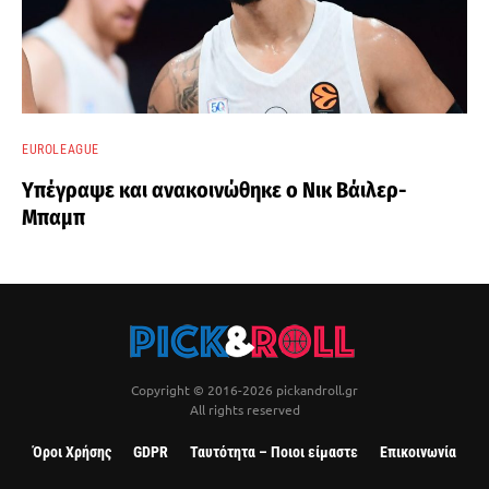
EUROLEAGUE
Υπέγραψε και ανακοινώθηκε ο Νικ Βάιλερ-
Μπαμπ
Copyright © 2016-2026 pickandroll.gr
All rights reserved
Όροι Χρήσης
GDPR
Ταυτότητα – Ποιοι είμαστε
Επικοινωνία