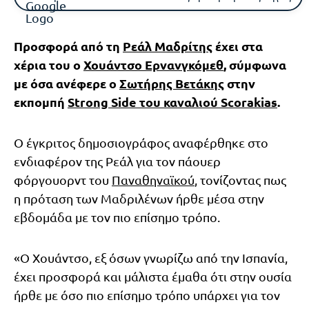
Προσφορά από τη
Ρεάλ Μαδρίτης
έχει στα
χέρια του ο
Χουάντσο Ερνανγκόμεθ
, σύμφωνα
με όσα ανέφερε ο
Σωτήρης Βετάκης
στην
εκπομπή
Strong Side του καναλιού Scorakias
.
Ο έγκριτος δημοσιογράφος αναφέρθηκε στο
ενδιαφέρον της Ρεάλ για τον πάουερ
φόργουορντ του
Παναθηναϊκού
, τονίζοντας πως
η πρόταση των Μαδριλένων ήρθε μέσα στην
εβδομάδα με τον πιο επίσημο τρόπο.
«Ο Χουάντσο, εξ όσων γνωρίζω από την Ισπανία,
έχει προσφορά και μάλιστα έμαθα ότι στην ουσία
ήρθε με όσο πιο επίσημο τρόπο υπάρχει για τον