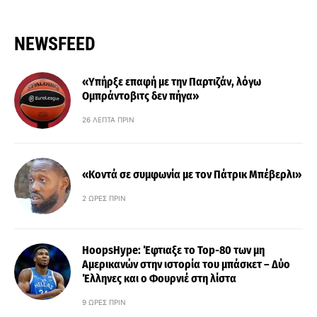
NEWSFEED
«Υπήρξε επαφή με την Παρτιζάν, λόγω
Ομπράντοβιτς δεν πήγα»
26 ΛΕΠΤΆ ΠΡΙΝ
«Κοντά σε συμφωνία με τον Πάτρικ Μπέβερλι»
2 ΏΡΕΣ ΠΡΙΝ
HoopsHype: Έφτιαξε το Top-80 των μη
Αμερικανών στην ιστορία του μπάσκετ – Δύο
Έλληνες και ο Φουρνιέ στη λίστα
9 ΏΡΕΣ ΠΡΙΝ