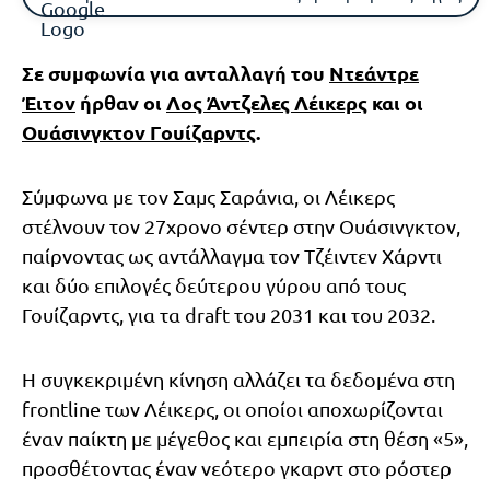
Σε συμφωνία για ανταλλαγή του
Ντεάντρε
Έιτον
ήρθαν οι
Λος Άντζελες Λέικερς
και οι
Ουάσινγκτον Γουίζαρντς
.
Σύμφωνα με τον Σαμς Σαράνια, οι Λέικερς
στέλνουν τον 27χρονο σέντερ στην Ουάσινγκτον,
παίρνοντας ως αντάλλαγμα τον Τζέιντεν Χάρντι
και δύο επιλογές δεύτερου γύρου από τους
Γουίζαρντς, για τα draft του 2031 και του 2032.
Η συγκεκριμένη κίνηση αλλάζει τα δεδομένα στη
frontline των Λέικερς, οι οποίοι αποχωρίζονται
έναν παίκτη με μέγεθος και εμπειρία στη θέση «5»,
προσθέτοντας έναν νεότερο γκαρντ στο ρόστερ