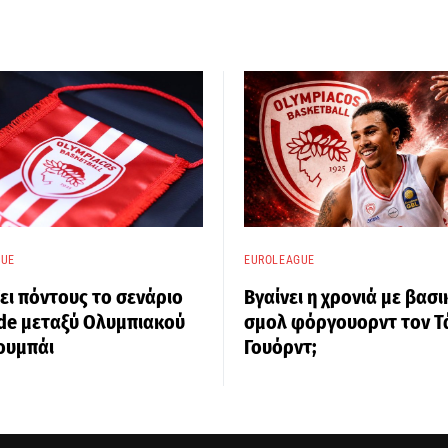
GUE
EUROLEAGUE
ει πόντους το σενάριο
Βγαίνει η χρονιά με βασι
ade μεταξύ Ολυμπιακού
σμολ φόργουορντ τον Τ
ουμπάι
Γουόρντ;