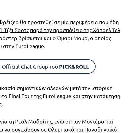
Φρέιζερ θα προστεθεί σε μία περιφέρεια που ήδη
Τι Τζέι Σορτς
παρά την προσπάθεια της Χάποελ Τελ
 ρόστερ βρίσκεται και ο Όμαρι Μουρ, ο οποίος
υ στην EuroLeague.
PICK&ROLL
 Official Chat Group του
δικασία σημαντικών αλλαγών μετά την ιστορική
το Final Four της EuroLeague και στην κατάκτηση
.
για τη
Ρεάλ Μαδρίτης
, ενώ οι Γιαν Μοντέρο και
ι να συνεχίσουν σε
Ολυμπιακό
και
Παναθηναϊκό