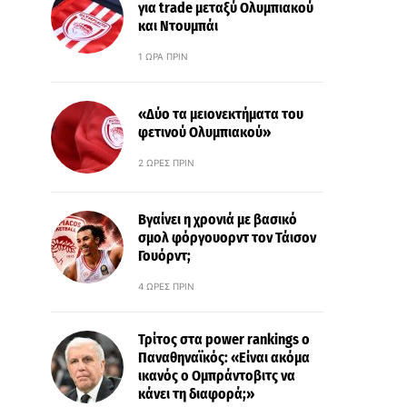
για trade μεταξύ Ολυμπιακού
και Ντουμπάι
1 ΏΡΑ ΠΡΙΝ
«Δύο τα μειονεκτήματα του
φετινού Ολυμπιακού»
2 ΏΡΕΣ ΠΡΙΝ
Βγαίνει η χρονιά με βασικό
σμολ φόργουορντ τον Τάισον
Γουόρντ;
4 ΏΡΕΣ ΠΡΙΝ
Τρίτος στα power rankings ο
Παναθηναϊκός: «Είναι ακόμα
ικανός ο Ομπράντοβιτς να
κάνει τη διαφορά;»