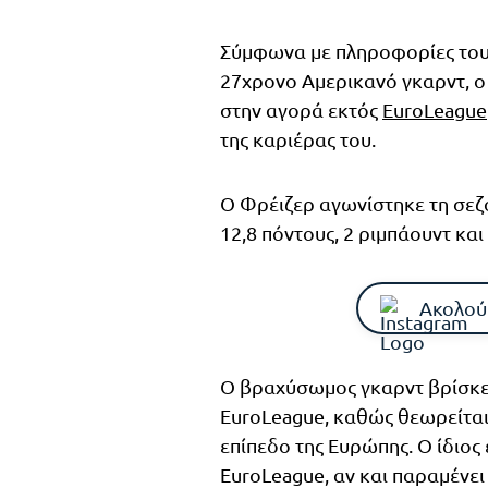
Σύμφωνα με πληροφορίες το
27χρονο Αμερικανό γκαρντ, ο 
στην αγορά εκτός
EuroLeague
της καριέρας του.
Ο Φρέιζερ αγωνίστηκε τη σεζό
12,8 πόντους, 2 ριμπάουντ και
Ακολού
Ο βραχύσωμος γκαρντ βρίσκε
EuroLeague, καθώς θεωρείται
επίπεδο της Ευρώπης. Ο ίδιος 
EuroLeague, αν και παραμένε