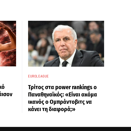
EUROLEAGUE
κό
Τρίτος στα power rankings ο
άισον
Παναθηναϊκός: «Είναι ακόμα
ικανός ο Ομπράντοβιτς να
κάνει τη διαφορά;»