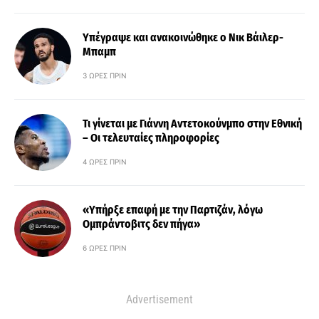
Υπέγραψε και ανακοινώθηκε ο Νικ Βάιλερ-
Μπαμπ
3 ΏΡΕΣ ΠΡΙΝ
Τι γίνεται με Γιάννη Αντετοκούνμπο στην Εθνική
– Οι τελευταίες πληροφορίες
4 ΏΡΕΣ ΠΡΙΝ
«Υπήρξε επαφή με την Παρτιζάν, λόγω
Ομπράντοβιτς δεν πήγα»
6 ΏΡΕΣ ΠΡΙΝ
Advertisement