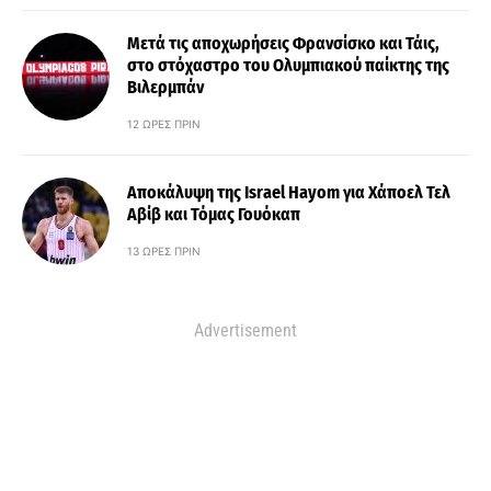
Μετά τις αποχωρήσεις Φρανσίσκο και Τάις,
στο στόχαστρο του Ολυμπιακού παίκτης της
Βιλερμπάν
12 ΏΡΕΣ ΠΡΙΝ
Αποκάλυψη της Israel Hayom για Χάποελ Τελ
Αβίβ και Τόμας Γουόκαπ
13 ΏΡΕΣ ΠΡΙΝ
Advertisement