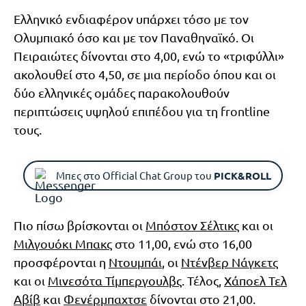
Ελληνικό ενδιαφέρον υπάρχει τόσο με τον
Ολυμπιακό όσο και με τον Παναθηναϊκό. Οι
Πειραιώτες δίνονται στο 4,00, ενώ το «τριφύλλι»
ακολουθεί στο 4,50, σε μια περίοδο όπου και οι
δύο ελληνικές ομάδες παρακολουθούν
περιπτώσεις υψηλού επιπέδου για τη frontline
τους.
Μπες στο Official Chat Group του
PICK&ROLL
Πιο πίσω βρίσκονται οι
Μπόστον Σέλτικς
και οι
Μιλγουόκι Μπακς
στο 11,00, ενώ στο 16,00
προσφέρονται η
Ντουμπάι
, οι
Ντένβερ Νάγκετς
και οι
Μινεσότα Τίμπεργουλβς
. Τέλος,
Χάποελ Τελ
Αβίβ
και
Φενέρμπαχτσε
δίνονται στο 21,00.