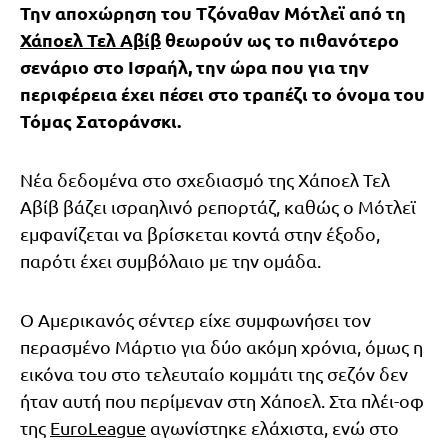
Την αποχώρηση του Τζόναθαν Μότλεϊ από τη
Χάποελ Τελ Αβίβ
θεωρούν ως το πιθανότερο
σενάριο στο Ισραήλ, την ώρα που για την
περιφέρεια έχει πέσει στο τραπέζι το όνομα του
Τόμας Σατοράνσκι.
Νέα δεδομένα στο σχεδιασμό της Χάποελ Τελ
Αβίβ βάζει ισραηλινό ρεπορτάζ, καθώς ο Μότλεϊ
εμφανίζεται να βρίσκεται κοντά στην έξοδο,
παρότι έχει συμβόλαιο με την ομάδα.
Ο Αμερικανός σέντερ είχε συμφωνήσει τον
περασμένο Μάρτιο για δύο ακόμη χρόνια, όμως η
εικόνα του στο τελευταίο κομμάτι της σεζόν δεν
ήταν αυτή που περίμεναν στη Χάποελ. Στα πλέι-οφ
της
EuroLeague
αγωνίστηκε ελάχιστα, ενώ στο