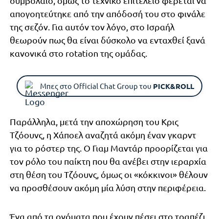
συμβόλαιο, όμως το τεχνικό επιτελείο φέρεται να
απογοητεύτηκε από την απόδοσή του στο φινάλε
της σεζόν. Για αυτόν τον λόγο, στο Ισραήλ
θεωρούν πως θα είναι δύσκολο να ενταχθεί ξανά
κανονικά στο rotation της ομάδας.
Μπες στο Official Chat Group του
PICK&ROLL
Παράλληλα, μετά την αποχώρηση του Κρις
Τζόουνς, η Χάποελ αναζητά ακόμη έναν γκαρντ
για το ρόστερ της. Ο Γιαμ Μαντάρ προορίζεται για
τον ρόλο του παίκτη που θα ανέβει στην ιεραρχία
στη θέση του Τζόουνς, όμως οι «κόκκινοι» θέλουν
να προσθέσουν ακόμη μία λύση στην περιφέρεια.
Ένα από τα ονόματα που έχουν πέσει στο τραπέζι