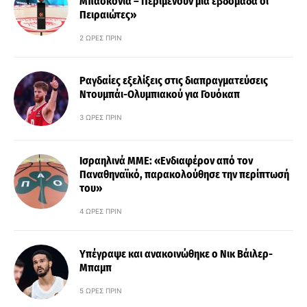
Μπασκόνια – Περιμένουν μία εβδομάδα οι
Πειραιώτες»
2 ΏΡΕΣ ΠΡΙΝ
Ραγδαίες εξελίξεις στις διαπραγματεύσεις
Ντουμπάι-Ολυμπιακού για Γουόκαπ
3 ΏΡΕΣ ΠΡΙΝ
Ισραηλινά ΜΜΕ: «Ενδιαφέρον από τον
Παναθηναϊκό, παρακολούθησε την περίπτωσή
του»
4 ΏΡΕΣ ΠΡΙΝ
Υπέγραψε και ανακοινώθηκε ο Νικ Βάιλερ-
Μπαμπ
5 ΏΡΕΣ ΠΡΙΝ