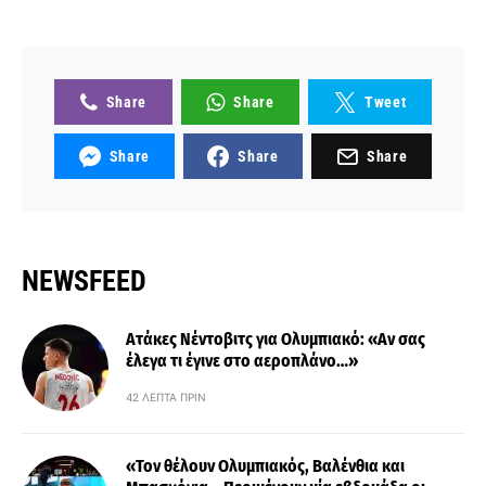
Share
Share
Tweet
Share
Share
Share
NEWSFEED
Ατάκες Νέντοβιτς για Ολυμπιακό: «Αν σας
έλεγα τι έγινε στο αεροπλάνο…»
42 ΛΕΠΤΆ ΠΡΙΝ
«Τον θέλουν Ολυμπιακός, Βαλένθια και