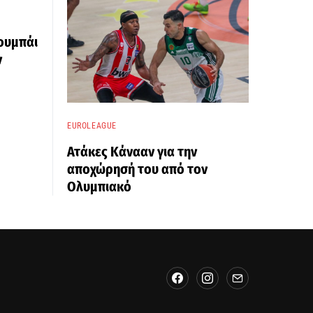
ουμπάι
ν
EUROLEAGUE
Ατάκες Κάνααν για την
αποχώρησή του από τον
Ολυμπιακό