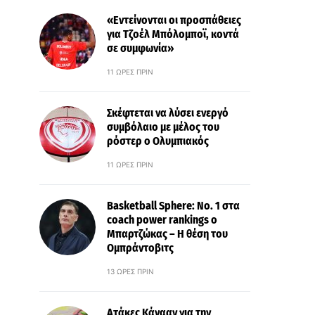
«Εντείνονται οι προσπάθειες
για Τζοέλ Μπόλομποϊ, κοντά
σε συμφωνία»
11 ΏΡΕΣ ΠΡΙΝ
Σκέφτεται να λύσει ενεργό
συμβόλαιο με μέλος του
ρόστερ ο Ολυμπιακός
11 ΏΡΕΣ ΠΡΙΝ
Basketball Sphere: No. 1 στα
coach power rankings ο
Μπαρτζώκας – Η θέση του
Ομπράντοβιτς
13 ΏΡΕΣ ΠΡΙΝ
Ατάκες Κάνααν για την