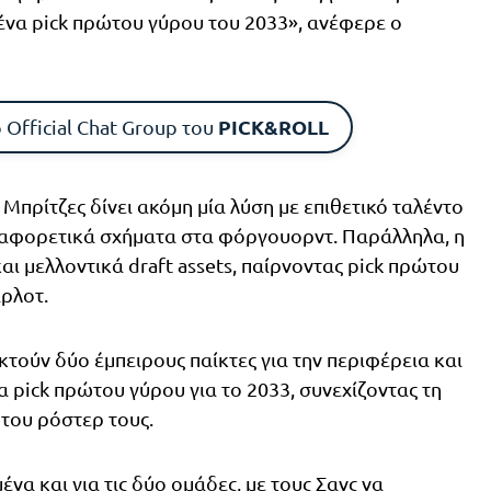
ι ένα pick πρώτου γύρου του 2033», ανέφερε ο
PICK&ROLL
 Official Chat Group του
 Μπρίτζες δίνει ακόμη μία λύση με επιθετικό ταλέντο
ιαφορετικά σχήματα στα φόργουορντ. Παράλληλα, η
αι μελλοντικά draft assets, παίρνοντας pick πρώτου
άρλοτ.
κτούν δύο έμπειρους παίκτες για την περιφέρεια και
 pick πρώτου γύρου για το 2033, συνεχίζοντας τη
του ρόστερ τους.
να και για τις δύο ομάδες, με τους Σανς να