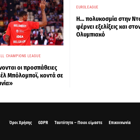
EUROLEAGUE
Η… πολυκοσμία στην Ντ
φέρνει εξελίξεις και στο
Ολυμπιακό
LL CHAMPIONS LEAGUE
νονται οι προσπάθειες
οέλ Μπόλομποϊ, κοντά σε
νία»
Όροι Χρήσης
GDPR
Ταυτότητα – Ποιοι είμαστε
Επικοινωνία