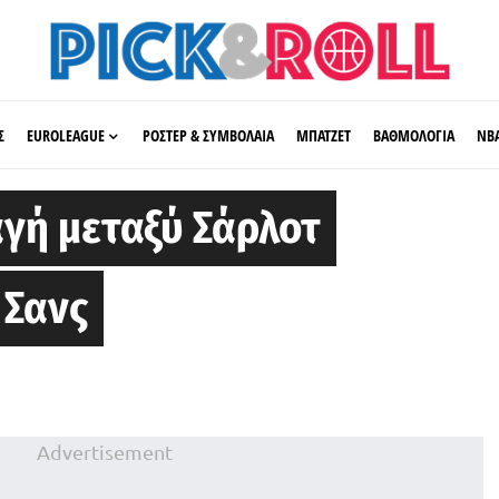
Σ
EUROLEAGUE
ΡΟΣΤΕΡ & ΣΥΜΒΟΛΑΙΑ
ΜΠΑΤΖΕΤ
ΒΑΘΜΟΛΟΓΙΑ
ΝΒ
γή μεταξύ Σάρλοτ
 Σανς
Advertisement