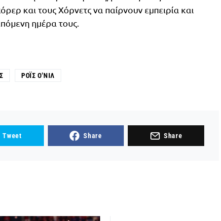
ρερ και τους Χόρνετς να παίρνουν εμπειρία και
επόμενη ημέρα τους.
Σ
ΡΌΙΣ Ο'ΝΙΛ
Tweet
Share
Share