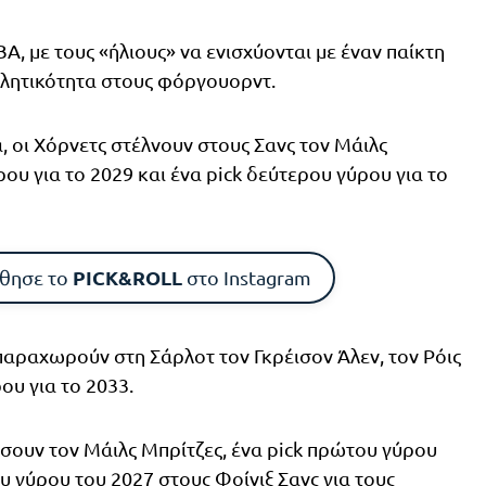
A, με τους «ήλιους» να ενισχύονται με έναν παίκτη
θλητικότητα στους φόργουορντ.
 οι Χόρνετς στέλνουν στους Σανς τον Μάιλς
ου για το 2029 και ένα pick δεύτερου γύρου για το
PICK&ROLL
θησε το
στο Instagram
 παραχωρούν στη Σάρλοτ τον Γκρέισον Άλεν, τον Ρόις
ου για το 2033.
σουν τον Μάιλς Μπρίτζες, ένα pick πρώτου γύρου
υ γύρου του 2027 στους Φοίνιξ Σανς για τους