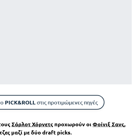
PICK&ROLL
το
στις προτιμώμενες πηγές
 τους
Σάρλοτ Χόρνετς
προχωρούν οι
Φοίνιξ Σανς
,
ες μαζί με δύο draft picks.