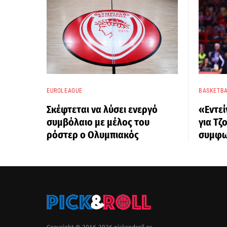
EUROLEAGUE
BASKETBA
Σκέφτεται να λύσει ενεργό
«Εντεί
συμβόλαιο με μέλος του
για Τζ
ρόστερ ο Ολυμπιακός
συμφω
Copyright © 2016-2026 pickandroll.gr