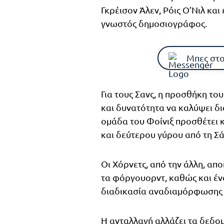
Γκρέισον Άλεν, Ρόις Ο’Νιλ κα
γνωστός δημοσιογράφος.
Μπες στο
Για τους Σανς, η προσθήκη του
και δυνατότητα να καλύψει δ
ομάδα του Φοίνιξ προσθέτει κ
και δεύτερου γύρου από τη Σ
Οι Χόρνετς, από την άλλη, απο
τα φόργουορντ, καθώς και ένα
διαδικασία αναδιαμόρφωσης 
Η ανταλλαγή αλλάζει τα δεδομέ