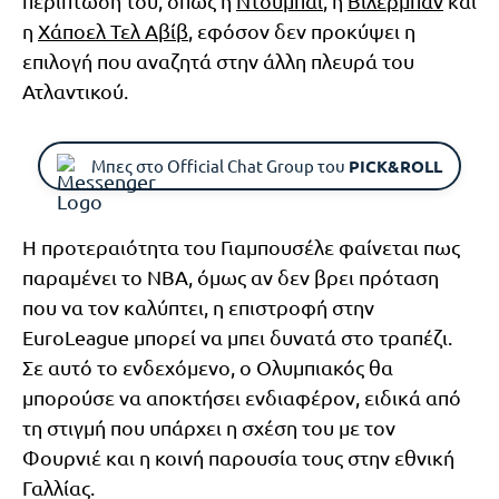
περίπτωσή του, όπως η
Ντουμπάι
, η
Βιλερμπάν
και
η
Χάποελ Τελ Αβίβ
, εφόσον δεν προκύψει η
επιλογή που αναζητά στην άλλη πλευρά του
Ατλαντικού.
Μπες στο Official Chat Group του
PICK&ROLL
Η προτεραιότητα του Γιαμπουσέλε φαίνεται πως
παραμένει το NBA, όμως αν δεν βρει πρόταση
που να τον καλύπτει, η επιστροφή στην
EuroLeague μπορεί να μπει δυνατά στο τραπέζι.
Σε αυτό το ενδεχόμενο, ο Ολυμπιακός θα
μπορούσε να αποκτήσει ενδιαφέρον, ειδικά από
τη στιγμή που υπάρχει η σχέση του με τον
Φουρνιέ και η κοινή παρουσία τους στην εθνική
Γαλλίας.