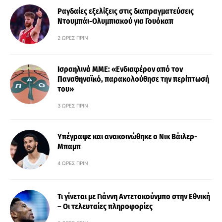
Ραγδαίες εξελίξεις στις διαπραγματεύσεις
Ντουμπάι-Ολυμπιακού για Γουόκαπ
2 ΏΡΕΣ ΠΡΙΝ
Ισραηλινά ΜΜΕ: «Ενδιαφέρον από τον
Παναθηναϊκό, παρακολούθησε την περίπτωσή
του»
3 ΏΡΕΣ ΠΡΙΝ
Υπέγραψε και ανακοινώθηκε ο Νικ Βάιλερ-
Μπαμπ
4 ΏΡΕΣ ΠΡΙΝ
Τι γίνεται με Γιάννη Αντετοκούνμπο στην Εθνική
– Οι τελευταίες πληροφορίες