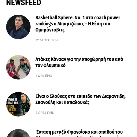
NEWSFEED
Basketball Sphere: No. 1 στα coach power
rankings ο Μπαρτζώκας – Η θέση του
Ομπράντοβιτς
12 ΛΕΠΤΆ ΠΡΙΝ
Ατάκες Κάνααν για την αποχώρησή του από
τον Ολυμπιακό
1 ΏΡΑ ΠΡΙΝ
Είναι ο Σλούκας στο επίπεδο των Διαμαντίδη,
Σπανούλη και Παπαλουκά;
2 ΏΡΕΣ ΠΡΙΝ
Ένταση μεταξύ Φρανσίσκο και οπαδού του