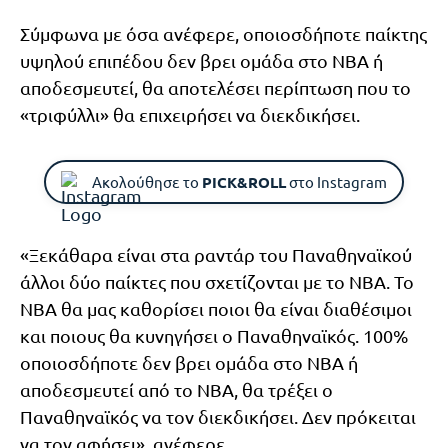
Σύμφωνα με όσα ανέφερε, οποιοσδήποτε παίκτης
υψηλού επιπέδου δεν βρει ομάδα στο NBA ή
αποδεσμευτεί, θα αποτελέσει περίπτωση που το
«τριφύλλι» θα επιχειρήσει να διεκδικήσει.
Ακολούθησε το
PICK&ROLL
στο Instagram
«Ξεκάθαρα είναι στα ραντάρ του Παναθηναϊκού
άλλοι δύο παίκτες που σχετίζονται με το NBA. Το
NBA θα μας καθορίσει ποιοι θα είναι διαθέσιμοι
και ποιους θα κυνηγήσει ο Παναθηναϊκός. 100%
οποιοσδήποτε δεν βρει ομάδα στο NBA ή
αποδεσμευτεί από το NBA, θα τρέξει ο
Παναθηναϊκός να τον διεκδικήσει. Δεν πρόκειται
να τον αφήσει», ανέφερε.