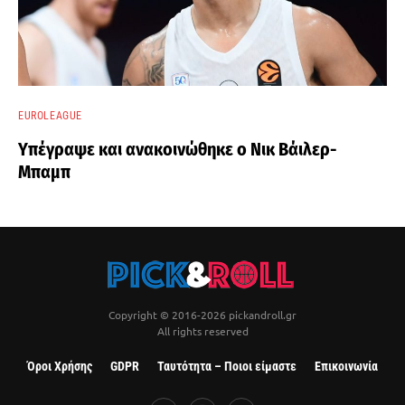
EUROLEAGUE
Υπέγραψε και ανακοινώθηκε ο Νικ Βάιλερ-
Μπαμπ
Copyright © 2016-2026 pickandroll.gr
All rights reserved
Όροι Χρήσης
GDPR
Ταυτότητα – Ποιοι είμαστε
Επικοινωνία