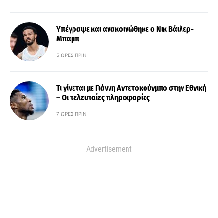
Υπέγραψε και ανακοινώθηκε ο Νικ Βάιλερ-
Μπαμπ
5 ΏΡΕΣ ΠΡΙΝ
Τι γίνεται με Γιάννη Αντετοκούνμπο στην Εθνική
– Οι τελευταίες πληροφορίες
7 ΏΡΕΣ ΠΡΙΝ
Advertisement