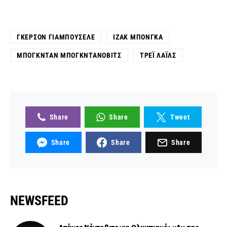
ΓΚΕΡΣΌΝ ΓΙΑΜΠΟΥΣΈΛΕ
ΊΖΑΚ ΜΠΌΝΓΚΑ
ΜΠΌΓΚΝΤΑΝ ΜΠΟΓΚΝΤΆΝΟΒΙΤΣ
ΤΡΈΙ ΛΆΙΛΣ
Share
Share
Tweet
Share
Share
Share
NEWSFEED