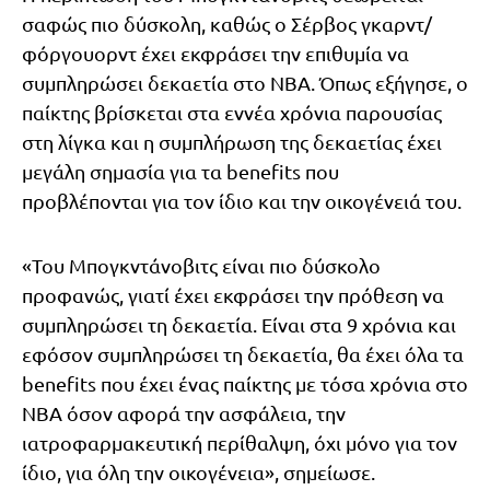
σαφώς πιο δύσκολη, καθώς ο Σέρβος γκαρντ/
φόργουορντ έχει εκφράσει την επιθυμία να
συμπληρώσει δεκαετία στο NBA. Όπως εξήγησε, ο
παίκτης βρίσκεται στα εννέα χρόνια παρουσίας
στη λίγκα και η συμπλήρωση της δεκαετίας έχει
μεγάλη σημασία για τα benefits που
προβλέπονται για τον ίδιο και την οικογένειά του.
«Του Μπογκντάνοβιτς είναι πιο δύσκολο
προφανώς, γιατί έχει εκφράσει την πρόθεση να
συμπληρώσει τη δεκαετία. Είναι στα 9 χρόνια και
εφόσον συμπληρώσει τη δεκαετία, θα έχει όλα τα
benefits που έχει ένας παίκτης με τόσα χρόνια στο
NBA όσον αφορά την ασφάλεια, την
ιατροφαρμακευτική περίθαλψη, όχι μόνο για τον
ίδιο, για όλη την οικογένεια», σημείωσε.