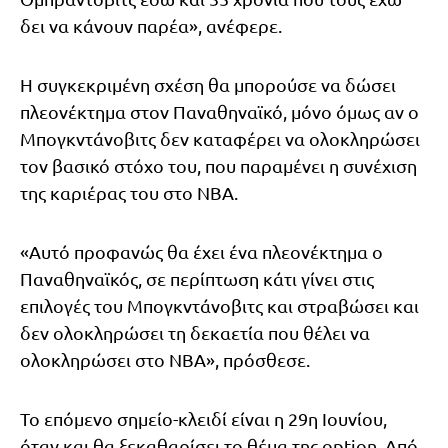
δει να κάνουν παρέα», ανέφερε.
Η συγκεκριμένη σχέση θα μπορούσε να δώσει
πλεονέκτημα στον Παναθηναϊκό, μόνο όμως αν ο
Μπογκντάνοβιτς δεν καταφέρει να ολοκληρώσει
τον βασικό στόχο του, που παραμένει η συνέχιση
της καριέρας του στο NBA.
«Αυτό προφανώς θα έχει ένα πλεονέκτημα ο
Παναθηναϊκός, σε περίπτωση κάτι γίνει στις
επιλογές του Μπογκντάνοβιτς και στραβώσει και
δεν ολοκληρώσει τη δεκαετία που θέλει να
ολοκληρώσει στο NBA», πρόσθεσε.
Το επόμενο σημείο-κλειδί είναι η 29η Ιουνίου,
όταν και θα ξεκαθαρίσει το θέμα της option. Από