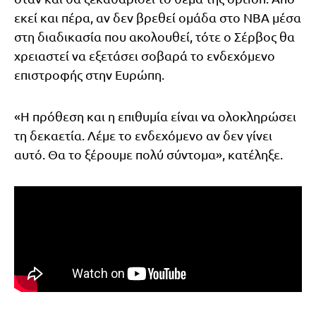
εκεί και πέρα, αν δεν βρεθεί ομάδα στο NBA μέσα
στη διαδικασία που ακολουθεί, τότε ο Σέρβος θα
χρειαστεί να εξετάσει σοβαρά το ενδεχόμενο
επιστροφής στην Ευρώπη.
«Η πρόθεση και η επιθυμία είναι να ολοκληρώσει
τη δεκαετία. Λέμε το ενδεχόμενο αν δεν γίνει
αυτό. Θα το ξέρουμε πολύ σύντομα», κατέληξε.