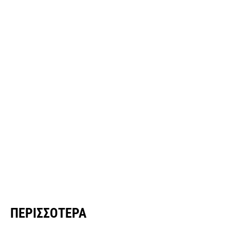
ΠΕΡΙΣΣΌΤΕΡΑ