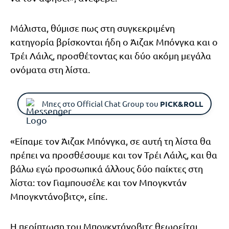
Μάλιστα, θύμισε πως στη συγκεκριμένη
κατηγορία βρίσκονται ήδη ο Άιζακ Μπόνγκα και ο
Τρέι Λάιλς, προσθέτοντας και δύο ακόμη μεγάλα
ονόματα στη λίστα.
Μπες στο Official Chat Group του
PICK&ROLL
«Είπαμε τον Άιζακ Μπόνγκα, σε αυτή τη λίστα θα
πρέπει να προσθέσουμε και τον Τρέι Λάιλς, και θα
βάλω εγώ προσωπικά άλλους δύο παίκτες στη
λίστα: τον Γιαμπουσέλε και τον Μπογκντάν
Μπογκντάνοβιτς», είπε.
Η περίπτωση του Μπογκντάνοβιτς θεωρείται