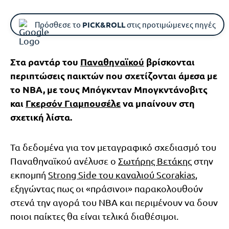
Πρόσθεσε το
PICK&ROLL
στις προτιμώμενες πηγές
Στα ραντάρ του
Παναθηναϊκού
βρίσκονται
περιπτώσεις παικτών που σχετίζονται άμεσα με
το NBA, με τους Μπόγκνταν Μπογκντάνοβιτς
και
Γκερσόν Γιαμπουσέλε
να μπαίνουν στη
σχετική λίστα.
Τα δεδομένα για τον μεταγραφικό σχεδιασμό του
Παναθηναϊκού ανέλυσε ο
Σωτήρης Βετάκης
στην
εκπομπή
Strong Side του καναλιού Scorakias
,
εξηγώντας πως οι «πράσινοι» παρακολουθούν
στενά την αγορά του NBA και περιμένουν να δουν
ποιοι παίκτες θα είναι τελικά διαθέσιμοι.