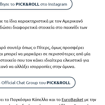
PICK&ROLL
θησε το
στο Instagram
με τα ίδια χαρακτηριστικά με τον Αμερικανό
δώσει διαφορετικά στοιχεία στο παιχνίδι των
αρό σουτέρ όπως ο Πίτερς, όμως προσφέρει
αι μπορεί να μαρκάρει σε περισσότερες από μία
 στοιχείο που τον κάνει ιδιαίτερα ελκυστικό για
ανό να αλλάξει ισορροπίες στην άμυνα.
PICK&ROLL
 Official Chat Group του
ει το Παγκόσμιο Κύπελλο και το
EuroBasket
με την