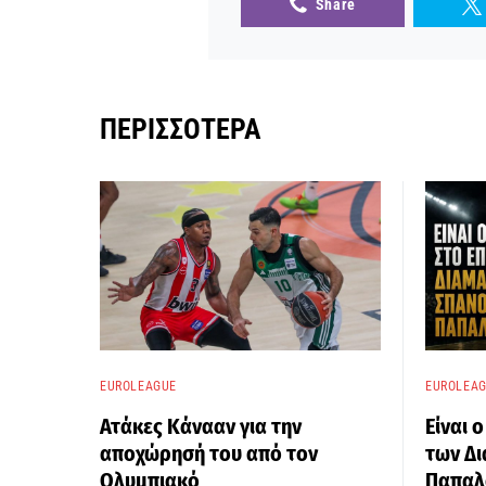
Share
ΠΕΡΙΣΣΌΤΕΡΑ
EUROLEAGUE
EUROLEA
Ατάκες Κάνααν για την
Είναι 
αποχώρησή του από τον
των Δι
Ολυμπιακό
Παπαλ