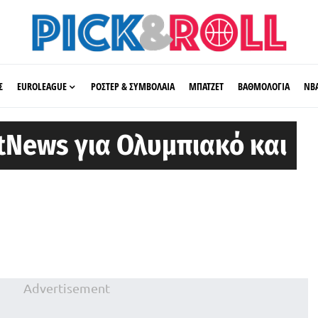
Σ
EUROLEAGUE
ΡΟΣΤΕΡ & ΣΥΜΒΟΛΑΙΑ
ΜΠΑΤΖΕΤ
ΒΑΘΜΟΛΟΓΙΑ
ΝΒ
etNews για Ολυμπιακό και
Advertisement