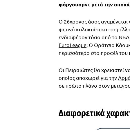
φόργουορντ μετά την αποχώ
Ο 26χρονος άσος αναμένεται 
φετινό καλοκαίρι και το μέλλ
ενδιαφέρον τόσο από το NBA,
EuroLeague
. Ο Οράτσιο Κάουκ
περισσότερο στο προφίλ του κ
Οι Πειραιώτες θα χρειαστεί 
οποίος αποχωρεί για την
Αρμά
σε πρώτο πλάνο στον μεταγρ
Διαφορετικά χαρακτ