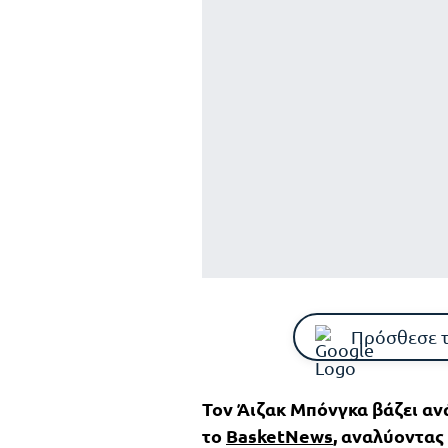
Πρόσθεσε 
Τον Άιζακ Μπόνγκα βάζει ανά
το
BasketNews
, αναλύοντας