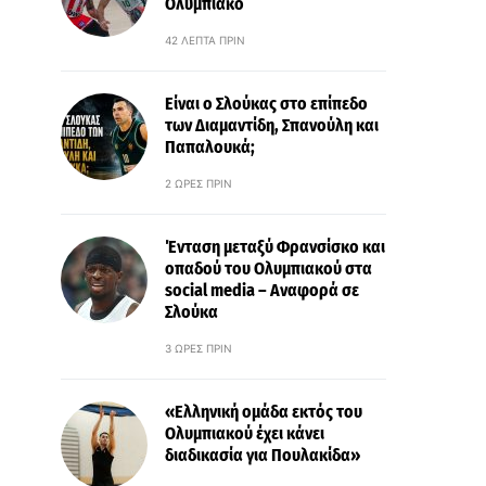
Ολυμπιακό
42 ΛΕΠΤΆ ΠΡΙΝ
Είναι ο Σλούκας στο επίπεδο
των Διαμαντίδη, Σπανούλη και
Παπαλουκά;
2 ΏΡΕΣ ΠΡΙΝ
Ένταση μεταξύ Φρανσίσκο και
οπαδού του Ολυμπιακού στα
social media – Αναφορά σε
Σλούκα
3 ΏΡΕΣ ΠΡΙΝ
«Ελληνική ομάδα εκτός του
Ολυμπιακού έχει κάνει
διαδικασία για Πουλακίδα»