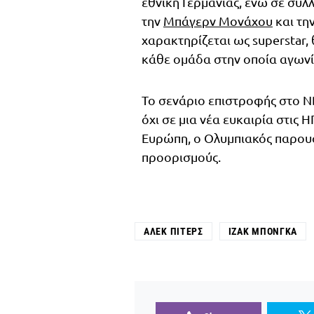
εθνική Γερμανίας, ενώ σε συλ
την
Μπάγερν Μονάχου
και τη
χαρακτηρίζεται ως superstar,
κάθε ομάδα στην οποία αγωνί
Το σενάριο επιστροφής στο N
όχι σε μια νέα ευκαιρία στις
Ευρώπη, ο Ολυμπιακός παρουσ
προορισμούς.
ΆΛΕΚ ΠΊΤΕΡΣ
ΊΖΑΚ ΜΠΌΝΓΚΑ