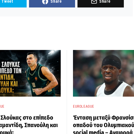
Tweet
Share
Share
GUE
EUROLEAGUE
ο Σλούκας στο επίπεδο
Ένταση μεταξύ Φρανσίσ
αμαντίδη, Σπανούλη και
οπαδού του Ολυμπιακού
ουκά;
social media – Αναφορά