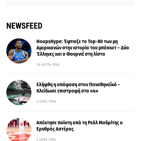
NEWSFEED
HoopsHype: Έφτιαξε το Top-80 των μη
Αμερικανών στην ιστορία του μπάσκετ – Δύο
Έλληνες και ο Φουρνιέ στη λίστα
19 ΛΕΠΤΆ ΠΡΙΝ
Ελήφθη η απόφαση στον Παναθηναϊκό –
Κλείδωσε επιστροφή στο «4»
2 ΏΡΕΣ ΠΡΙΝ
Απέκτησε παίκτη από τη Ρεάλ Μαδρίτης ο
Ερυθρός Αστέρας
2 ΏΡΕΣ ΠΡΙΝ