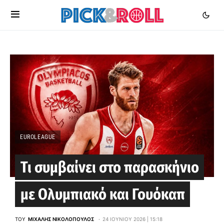
EUROLEAGUE
Τι συμβαίνει στο παρασκήνιο
με Ολυμπιακό και Γουόκαπ
ΤΟΥ
ΜΙΧΆΛΗΣ ΝΙΚΟΛΌΠΟΥΛΟΣ
24 ΙΟΥΝΊΟΥ 2026 | 15:18