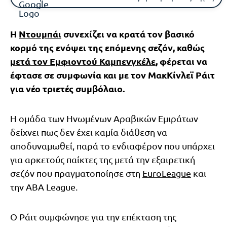
Η
Ντουμπάι
συνεχίζει να κρατά τον βασικό
κορμό της ενόψει της επόμενης σεζόν, καθώς
μετά τον Εμφιοντού Καμπενγκέλε
, φέρεται να
έφτασε σε συμφωνία και με τον ΜακΚίνλεϊ Ράιτ
για νέο τριετές συμβόλαιο.
Η ομάδα των Ηνωμένων Αραβικών Εμιράτων
δείχνει πως δεν έχει καμία διάθεση να
αποδυναμωθεί, παρά το ενδιαφέρον που υπάρχει
για αρκετούς παίκτες της μετά την εξαιρετική
σεζόν που πραγματοποίησε στη
EuroLeague
και
την ABA League.
Ο Ράιτ συμφώνησε για την επέκταση της