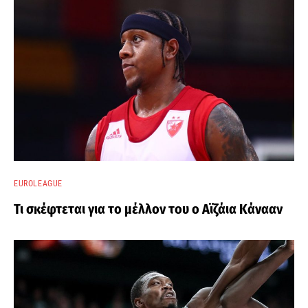
EUROLEAGUE
Τι σκέφτεται για το μέλλον του ο Αϊζάια Κάνααν