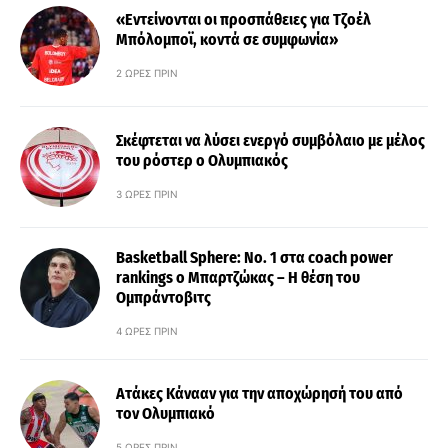
«Εντείνονται οι προσπάθειες για Τζοέλ
Μπόλομποϊ, κοντά σε συμφωνία»
2 ΏΡΕΣ ΠΡΙΝ
Σκέφτεται να λύσει ενεργό συμβόλαιο με μέλος
του ρόστερ ο Ολυμπιακός
3 ΏΡΕΣ ΠΡΙΝ
Basketball Sphere: No. 1 στα coach power
rankings ο Μπαρτζώκας – Η θέση του
Ομπράντοβιτς
4 ΏΡΕΣ ΠΡΙΝ
Ατάκες Κάνααν για την αποχώρησή του από
τον Ολυμπιακό
5 ΏΡΕΣ ΠΡΙΝ