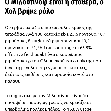
Ο Μιλουτίνοφ είναι η σταθερά, ο
Χολ βρήκε ρόλο
Ο Σέρβος μοιάζει ο πιο ασφαλής κρίκος της
τετράδας. Ανά 100 κατοχές είχε 25,6 πόντους, 18,1
ριμπάουντ, 8 επιθετικά ριμπάουντ και 10,2
αμυντικά, με 71,7% true shooting και 66,8%
effective field goal. Είναι ο κορυφαίος
ριμπάουντερ του Ολυμπιακού και ο παίκτης που
δίνει τη μεγαλύτερη εγγύηση σε κατοχές,
δεύτερες επιθέσεις και παρουσία κοντά στο
καλάθι.
Το σημαντικό με τον Μιλουτίνοφ είναι ότι
προσφέρει παραγωγή χωρίς να χρειάζεται
υπερβολικά πολλές μπάλες. Το 16,8% usage