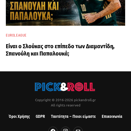
EUROLEAGUE
Είναι ο Σλούκας στο επίπεδο των Διαμαντίδη,
Σπανούλη και Παπαλουκά;
Copyright © 2016-2026 pickandroll.gr
All rights reserved
Όροι Χρήσης
GDPR
Ταυτότητα – Ποιοι είμαστε
Επικοινωνία