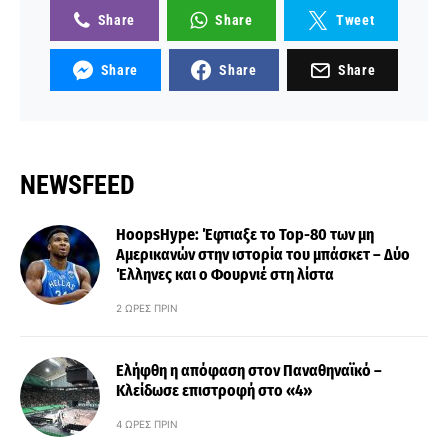
Share
Share
Tweet
Share
Share
Share
NEWSFEED
HoopsHype: Έφτιαξε το Top-80 των μη
Αμερικανών στην ιστορία του μπάσκετ – Δύο
Έλληνες και ο Φουρνιέ στη λίστα
2 ΏΡΕΣ ΠΡΙΝ
Ελήφθη η απόφαση στον Παναθηναϊκό –
Κλείδωσε επιστροφή στο «4»
4 ΏΡΕΣ ΠΡΙΝ