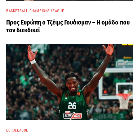
BASKETBALL CHAMPIONS LEAGUE
Προς Ευρώπη ο Τζέιμς Γουάισμαν – Η ομάδα που
τον διεκδικεί
EUROLEAGUE