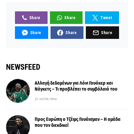
Share
Share
Tweet
Share
Share
Share
NEWSFEED
Αλλαγή δεδομένων για Λόνι Γουόκερ και
Νάγκετς – Τι προβλέπει το συμβόλαιό του
37 ΛΕΠΤΆ ΠΡΙΝ
Προς Ευρώπη ο Τζέιμς Γουάισμαν – Η ομάδα
που τον διεκδικεί