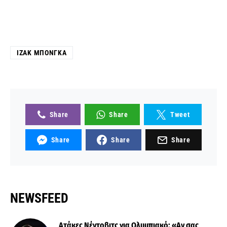
ΊΖΑΚ ΜΠΌΝΓΚΑ
Share
Share
Tweet
Share
Share
Share
NEWSFEED
Ατάκες Νέντοβιτς για Ολυμπιακό: «Αν σας