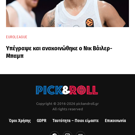
EUROLEAGUE
Υπέγραψε και ανακοινώθηκε ο Νικ Βάιλερ-
Μπαμπ
Copyright © 2016-2026 pickandroll.gr
All rights reserved
Όροι Χρήσης
GDPR
Ταυτότητα – Ποιοι είμαστε
Επικοινωνία