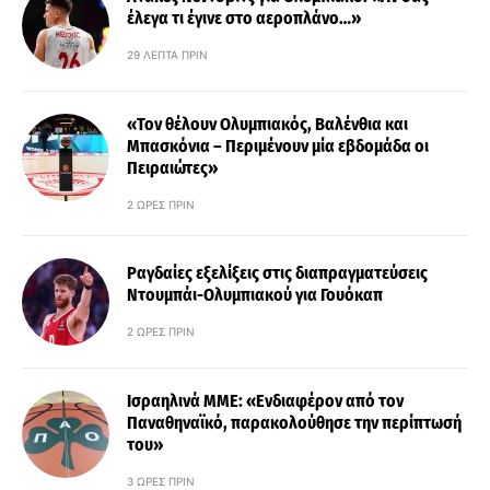
έλεγα τι έγινε στο αεροπλάνο…»
29 ΛΕΠΤΆ ΠΡΙΝ
«Τον θέλουν Ολυμπιακός, Βαλένθια και
Μπασκόνια – Περιμένουν μία εβδομάδα οι
Πειραιώτες»
2 ΏΡΕΣ ΠΡΙΝ
Ραγδαίες εξελίξεις στις διαπραγματεύσεις
Ντουμπάι-Ολυμπιακού για Γουόκαπ
2 ΏΡΕΣ ΠΡΙΝ
Ισραηλινά ΜΜΕ: «Ενδιαφέρον από τον
Παναθηναϊκό, παρακολούθησε την περίπτωσή
του»
3 ΏΡΕΣ ΠΡΙΝ