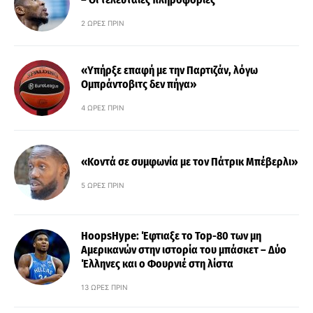
2 ΏΡΕΣ ΠΡΙΝ
«Υπήρξε επαφή με την Παρτιζάν, λόγω
Ομπράντοβιτς δεν πήγα»
4 ΏΡΕΣ ΠΡΙΝ
«Κοντά σε συμφωνία με τον Πάτρικ Μπέβερλι»
5 ΏΡΕΣ ΠΡΙΝ
HoopsHype: Έφτιαξε το Top-80 των μη
Αμερικανών στην ιστορία του μπάσκετ – Δύο
Έλληνες και ο Φουρνιέ στη λίστα
13 ΏΡΕΣ ΠΡΙΝ