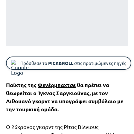
Πρόσθεσε το
PICK&ROLL
στις προτιμώμενες πηγές
Παίκτης της
Φενέρμπαχτσε
θα πρέπει να
θεωρείται ο Ίγκνας Σαργκιούνας, με τον
Λιθουανό γκαρντ να υπογράφει συμβόλαιο με
την τουρκική ομάδα.
Ο 26χρονος γκαρντ της Ρίτας Βίλνιους