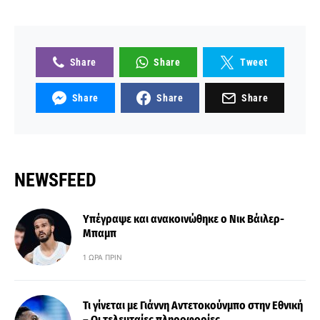
Share
Share
Tweet
Share
Share
Share
NEWSFEED
Υπέγραψε και ανακοινώθηκε ο Νικ Βάιλερ-
Μπαμπ
1 ΏΡΑ ΠΡΙΝ
Τι γίνεται με Γιάννη Αντετοκούνμπο στην Εθνική
– Οι τελευταίες πληροφορίες