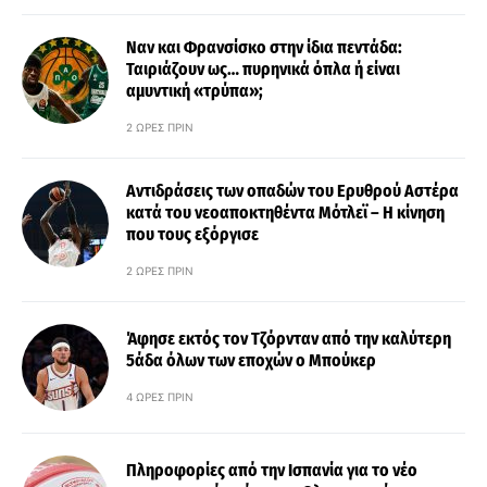
Ναν και Φρανσίσκο στην ίδια πεντάδα:
Ταιριάζουν ως… πυρηνικά όπλα ή είναι
αμυντική «τρύπα»;
2 ΏΡΕΣ ΠΡΙΝ
Αντιδράσεις των οπαδών του Ερυθρού Αστέρα
κατά του νεοαποκτηθέντα Μότλεϊ – Η κίνηση
που τους εξόργισε
2 ΏΡΕΣ ΠΡΙΝ
Άφησε εκτός τον Τζόρνταν από την καλύτερη
5άδα όλων των εποχών ο Μπούκερ
4 ΏΡΕΣ ΠΡΙΝ
Πληροφορίες από την Ισπανία για το νέο