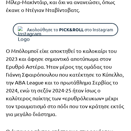
Μίλερ-ΜακΙντάιρ, και όχι να ανανεώσει, όπως
έκανε ο Ντέγιαν Νταβίντοβατς.
Ακολούθησε το
PICK&ROLL
στο Instagram
Ο Μπόλομποϊ είχε αποκτηθεί το καλοκαίρι του
2023 και άφησε σημαντικό αποτύπωμα στον
Ερυθρό Αστέρα. Ήταν μέρος της ομάδας του
Γιάννη Σφαιρόπουλου που κατέκτησε το Κύπελλο,
την ABA League και το πρωτάθλημα Σερβίας το
2024, ενώ τη σεζόν 2024-25 ήταν ίσως ο
καλύτερος παίκτης των «ερυθρόλευκων» μέχρι
τον τραυματισμό στο πόδι που τον κράτησε εκτός
για μεγάλο διάστημα.