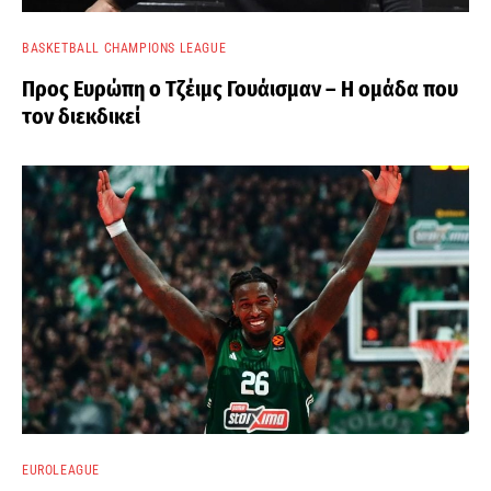
BASKETBALL CHAMPIONS LEAGUE
Προς Ευρώπη ο Τζέιμς Γουάισμαν – Η ομάδα που
τον διεκδικεί
EUROLEAGUE