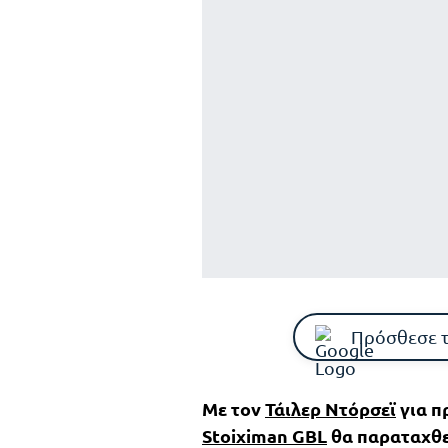
Πρόσθεσε 
Με τον
Τάιλερ Ντόρσεϊ
για π
Stoiximan GBL
θα παραταχθε