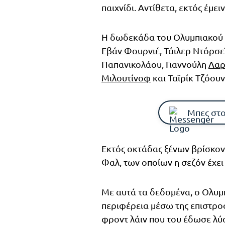
παιχνίδι. Αντίθετα, εκτός έμει
Η δωδεκάδα του Ολυμπιακού 
Εβάν Φουρνιέ
, Τάιλερ Ντόρσ
Παπανικολάου, Γιαννούλη
Λαρ
Μιλουτίνοφ
και Ταϊρίκ Τζόουν
Μπες στο
Εκτός οκτάδας ξένων βρίσκον
Φαλ, των οποίων η σεζόν έχ
Με αυτά τα δεδομένα, ο Ολυμπ
περιφέρεια μέσω της επιστροφ
φροντ λάιν που του έδωσε λύσ