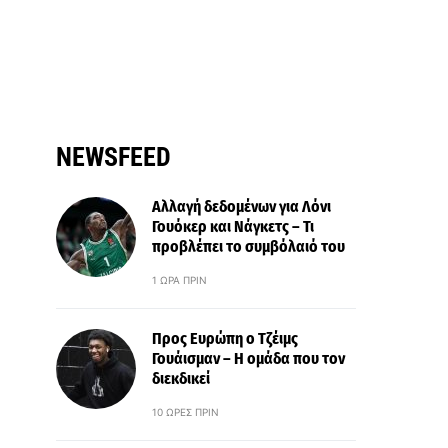
NEWSFEED
Αλλαγή δεδομένων για Λόνι
Γουόκερ και Νάγκετς – Τι
προβλέπει το συμβόλαιό του
1 ΏΡΑ ΠΡΙΝ
Προς Ευρώπη ο Τζέιμς
Γουάισμαν – Η ομάδα που τον
διεκδικεί
10 ΏΡΕΣ ΠΡΙΝ