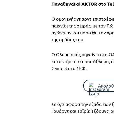
Παναθηναϊκό
AKTOR στο Tel
Ο ομογενής γκαρντ επιστρέφε
παιχνίδι της σειράς, με τον
Γι
αγώνα αν και πόσο θα τον χρη
της ομάδας του.
Ο Ολυμπιακός πηγαίνει στο ΟΑ
κατακτήσει το πρωτάθλημα, έχ
Game 3 στο ΣΕΦ.
Ακολού
Σε ό,τι αφορά την εξάδα των
Γουόρντ
και
Ταϊρίκ Τζόουνς
, 