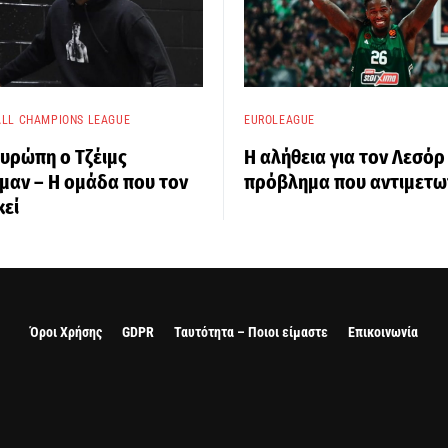
LL CHAMPIONS LEAGUE
EUROLEAGUE
υρώπη ο Τζέιμς
Η αλήθεια για τον Λεσόρ 
μαν – Η ομάδα που τον
πρόβλημα που αντιμετωπ
κεί
Όροι Χρήσης
GDPR
Ταυτότητα – Ποιοι είμαστε
Επικοινωνία