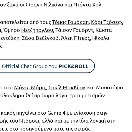
ναν ξανά οι
Φρανκ Νιλικίνα
και
Ντόντα Χολ
.
αποτελείται από τους
Τόμας Γουόκαπ
,
Κόρι Τζόσεφ
,
εϊ, Όμηρο
Νετζήπογλου
, Τάισον Γουόρντ, Κώστα
εντζάκη
,
Σάσα Βεζένκοβ
,
Άλεκ Πίτερς
,
Νίκολα
ς.
PICK&ROLL
 Official Chat Group του
ται οι
Μόντε Μόρις
,
Σακίλ ΜακΚίσικ
και Μουστάφα
ει ολοκληρωθεί πρόωρα λόγω τραυματισμών.
ιακός πηγαίνει στο Game 4 με ενίσχυση στην
ής του Ντόρσεϊ, αλλά και με την ίδια λογική στη
εις στο προηγούμενο ματς της σειράς.