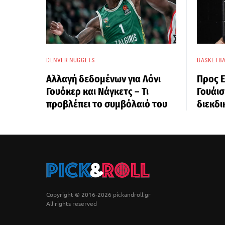
DENVER NUGGETS
BASKETBA
Αλλαγή δεδομένων για Λόνι
Προς Ε
Γουόκερ και Νάγκετς – Τι
Γουάισ
προβλέπει το συμβόλαιό του
διεκδι
Copyright © 2016-2026 pickandroll.gr
All rights reserved