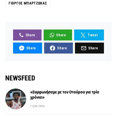
ΓΙΏΡΓΟΣ ΜΠΑΡΤΖΏΚΑΣ
Share
Share
Tweet
Share
Share
Share
NEWSFEED
«Συμφωνήσαμε με τον Οτούρου για τρία
χρόνια»
1 ΏΡΑ ΠΡΙΝ