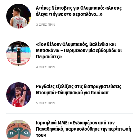
Ατάκες Νέντοβιτς για Ολυμπιακό: «Αν σας
έλεγα τι έγινε στο αεροπλάνο…»
3 ΏΡΕΣ ΠΡΙΝ
«Τον θέλουν Ολυμπιακός, Βαλένθια και
Μπασκόνια – Περιμένουν μία εβδομάδα οι
Πειραιώτες»
4 ΏΡΕΣ ΠΡΙΝ
Ραγδαίες εξελίξεις στις διαπραγματεύσεις
Ντουμπάι-Ολυμπιακού για Γουόκαπ
5 ΏΡΕΣ ΠΡΙΝ
Ισραηλινά ΜΜΕ: «Ενδιαφέρον από τον
Παναθηναϊκό, παρακολούθησε την περίπτωσή
του»