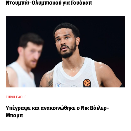
Ντουμπάι-Ολυμπιακού για Γουόκαπ
EUROLEAGUE
Υπέγραψε και ανακοινώθηκε ο Νικ Βάιλερ-
Μπαμπ