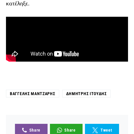
κατέληξε.
ΒΑΓΓΈΛΗΣ ΜΆΝΤΖΑΡΗΣ
ΔΗΜΉΤΡΗΣ ΙΤΟΎΔΗΣ
Share
Share
Tweet