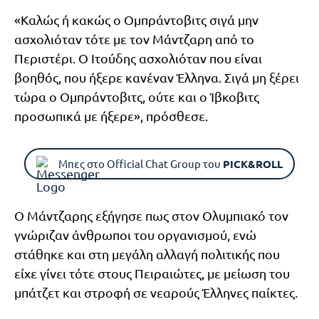
«Καλώς ή κακώς ο Ομπράντοβιτς σιγά μην
ασχολιόταν τότε με τον Μάντζαρη από το
Περιστέρι. Ο Ιτούδης ασχολιόταν που είναι
βοηθός, που ήξερε κανέναν Έλληνα. Σιγά μη ξέρει
τώρα ο Ομπράντοβιτς, ούτε και ο Ίβκοβιτς
προσωπικά με ήξερε», πρόσθεσε.
Μπες στο Official Chat Group του
PICK&ROLL
Ο Μάντζαρης εξήγησε πως στον Ολυμπιακό τον
γνώριζαν άνθρωποι του οργανισμού, ενώ
στάθηκε και στη μεγάλη αλλαγή πολιτικής που
είχε γίνει τότε στους Πειραιώτες, με μείωση του
μπάτζετ και στροφή σε νεαρούς Έλληνες παίκτες.