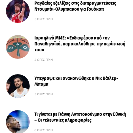
Ραγδαίες εξελίξεις στις διαπραγματεύσεις
Ντουμπάι-Ολυμπιακού για Γουόκαπ
3 ΏΡΕΣ ΠΡΙΝ
Ισραηλινά ΜΜΕ: «Ενδιαφέρον από τον
Παναθηναϊκό, παρακολούθησε την περίπτωσή
του»
4 ΏΡΕΣ ΠΡΙΝ
Υπέγραψε και ανακοινώθηκε ο Νικ Βάιλερ-
Μπαμπ
5 ΏΡΕΣ ΠΡΙΝ
Τι γίνεται με Γιάννη Αντετοκούνμπο στην Εθνική
– Οι τελευταίες πληροφορίες
6 ΏΡΕΣ ΠΡΙΝ