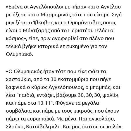
«Εμένα οι Αγγελόπουλοι με πήραν και ο Αγγέλου
με ήξερε και ο Μαρμαρινός τότε που είχαμε. Σιγά
μην ξέρει ο Ίβκοβιτς και ο Ομπράντοβιτς ποιος
είναι ο Μάντζαρης από το Περιστέρι. Γελάει ο
κόσμος», είπε, πριν αναφερθεί στο πλάνο που
τελικά βγήκε ιστορικά επιτυχημένο για τον
Ολυμπιακό.
«Ο Ολυμπιακός ήταν τότε που είχε φάει τα
χαστούκια, από τα 30 εκατομμύρια που πήγε
ξαφνικά ο κύριος Αγγελόπουλος, ο μπαμπάς, και
λέει “παιδιά, εντάξει, βάζουμε 30, 30, 30, ψαλίδι
και πάμε στα 10-11”. Φύγανε τα μεγάλα
συμβόλαια και πάμε με τους μικρούς, που έχουν
πάρει τα ευρωπαϊκά. Με μένα, Παπανικολάου,
Σλούκα, Κατσίβελη κλπ. Και μας έκατσε σε καλό»,