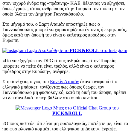
στον ισχυρό άνδρα της «πράσινης» ΚΑΕ, θέλοντας να εξηγήσει,
όπως έγραψε, στους ανθρώπους στην Τουρκία τον τρόπο με τον
οποίο βλέπει τον Δημήτρη Γιαννακόπουλο.
Στο μήνυμά του, ο Σαρπ Αταμάν υποστήριξε πως ο
Γιαννακόπουλος μπορεί να χαρακτηρίζεται έντονος ή εκρηκτικός,
όμως κατά την άποψή του είναι ο καλύτερος πρόεδρος στην
Ευρώπη.
Ακολούθησε το
PICK&ROLL
στο Instagram
«Για να εξηγήσω τον DPG στους ανθρώπους στην Τουρκία,
μπορείτε να πείτε ότι είναι τρελός, αλλά είναι ο καλύτερος
πρόεδρος στην Ευρώπη», ανέφερε.
Στη συνέχεια, ο γιος του
Εργκίν Αταμάν
έκανε αναφορά στο
ελληνικό μπάσκετ, τονίζοντας πως όποιος θεωρεί τον
Γιαννακόπουλο μη φυσιολογικό, κατά τη δική του άποψη, πρέπει
να δει συνολικά το περιβάλλον στο οποίο κινείται.
Μπες στο Official Chat Group του
PICK&ROLL
«Όποιος πιστεύει ότι είναι μη φυσιολογικός, πιστέψτε με, είναι το
πιο φυσιολογικό κομμάτι του ελληνικού μπάσκετ», έγραψε.