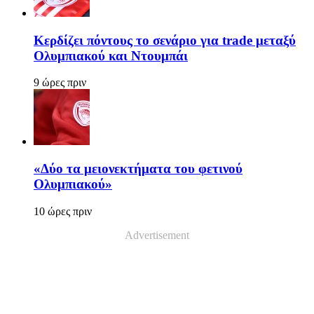
Κερδίζει πόντους το σενάριο για trade μεταξύ
Ολυμπιακού και Ντουμπάι
9 ώρες πριν
«Δύο τα μειονεκτήματα του φετινού
Ολυμπιακού»
10 ώρες πριν
Advertisement