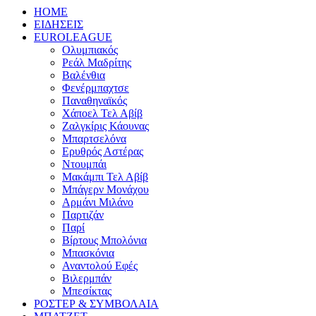
HOME
ΕΙΔΗΣΕΙΣ
EUROLEAGUE
Ολυμπιακός
Ρεάλ Μαδρίτης
Βαλένθια
Φενέρμπαχτσε
Παναθηναϊκός
Χάποελ Τελ Αβίβ
Ζαλγκίρις Κάουνας
Μπαρτσελόνα
Ερυθρός Αστέρας
Ντουμπάι
Μακάμπι Τελ Αβίβ
Μπάγερν Μονάχου
Αρμάνι Μιλάνο
Παρτιζάν
Παρί
Βίρτους Μπολόνια
Μπασκόνια
Αναντολού Εφές
Βιλερμπάν
Μπεσίκτας
ΡΟΣΤΕΡ & ΣΥΜΒΟΛΑΙΑ