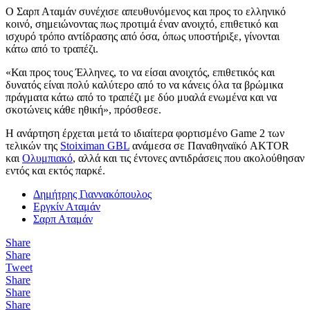
Ο Σαρπ Αταμάν συνέχισε απευθυνόμενος και προς το ελληνικό
κοινό, σημειώνοντας πως προτιμά έναν ανοιχτό, επιθετικό και
ισχυρό τρόπο αντίδρασης από όσα, όπως υποστήριξε, γίνονται
κάτω από το τραπέζι.
«Και προς τους Έλληνες, το να είσαι ανοιχτός, επιθετικός και
δυνατός είναι πολύ καλύτερο από το να κάνεις όλα τα βρώμικα
πράγματα κάτω από το τραπέζι με δύο μυαλά ενωμένα και να
σκοτώνεις κάθε ηθική», πρόσθεσε.
Η ανάρτηση έρχεται μετά το ιδιαίτερα φορτισμένο Game 2 των
τελικών της
Stoiximan GBL
ανάμεσα σε Παναθηναϊκό AKTOR
και
Ολυμπιακό
, αλλά και τις έντονες αντιδράσεις που ακολούθησαν
εντός και εκτός παρκέ.
Δημήτρης Γιαννακόπουλος
Εργκίν Αταμάν
Σαρπ Αταμάν
Share
Share
Tweet
Share
Share
Share