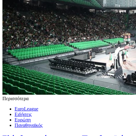
Περισσότερα
EuroLeague
Ειδήσεις
Ευρώπη
Παναθηναϊκός