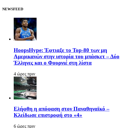
NEWSFEED
HoopsHype: Έφτιαξε το Top-80 των μη
Αμερικανών στην ιστορία του μπάσκετ – Δύο
Έλληνες και ο Φουρνιέ στη λίστα
4 ώρες πριν
Ελήφθη η απόφαση στον Παναθηναϊκό –
Κλείδωσε επιστροφή στο «4»
6 ώρες πριν