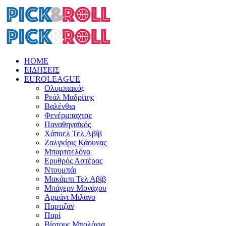
HOME
ΕΙΔΗΣΕΙΣ
EUROLEAGUE
Ολυμπιακός
Ρεάλ Μαδρίτης
Βαλένθια
Φενέρμπαχτσε
Παναθηναϊκός
Χάποελ Τελ Αβίβ
Ζαλγκίρις Κάουνας
Μπαρτσελόνα
Ερυθρός Αστέρας
Ντουμπάι
Μακάμπι Τελ Αβίβ
Μπάγερν Μονάχου
Αρμάνι Μιλάνο
Παρτιζάν
Παρί
Βίρτους Μπολόνια