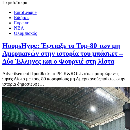
Περισσότερα
EuroLeague
Ειδήσεις
Ευρώπη
ΝΒΑ
Ολυμπιακός
HoopsHype: Έφτιαξε το Top-80 των μη
Αμερικανών στην ιστορία του μπάσκετ –
Δύο Έλληνες και ο Φουρνιέ στη λίστα
Advertisement Πρόσθεσε το PICK&ROLL στις προτιμώμενες
πηγές Λίστα με τους 80 κορυφαίους μη Αμερικανούς παίκτες στην
ιστορία δημοσίευσε…