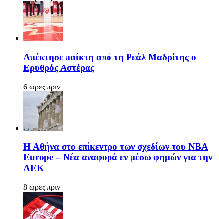
Απέκτησε παίκτη από τη Ρεάλ Μαδρίτης ο
Ερυθρός Αστέρας
6 ώρες πριν
Η Αθήνα στο επίκεντρο των σχεδίων του NBA
Europe – Νέα αναφορά εν μέσω φημών για την
ΑΕΚ
8 ώρες πριν