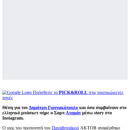
Πρόσθεσε το
PICK&ROLL
στις προτιμώμενες
πηγές
Θέση για τον
Δημήτρη Γιαννακόπουλο
και όσα συμβαίνουν στο
ελληνικό μπάσκετ πήρε ο Σαρπ
Αταμάν
μέσω story στο
Instagram.
Ο γιος του προπονητή του
Παναθηναϊκού
AKTOR αναφέρθηκε