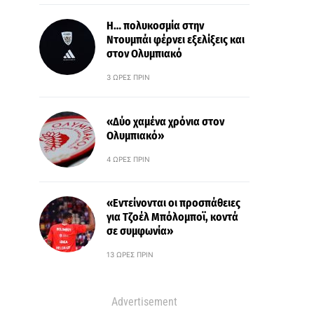
Η… πολυκοσμία στην
Ντουμπάι φέρνει εξελίξεις και
στον Ολυμπιακό
3 ΏΡΕΣ ΠΡΙΝ
«Δύο χαμένα χρόνια στον
Ολυμπιακό»
4 ΏΡΕΣ ΠΡΙΝ
«Εντείνονται οι προσπάθειες
για Τζοέλ Μπόλομποϊ, κοντά
σε συμφωνία»
13 ΏΡΕΣ ΠΡΙΝ
Advertisement