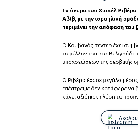
Το όνομα του Xασιέλ Ριβέρο 
Αβίβ
, με την ισραηλινή ομά
περιμένει την απόφαση του
Ο Κουβανός σέντερ έχει συμβό
το μέλλον του στο Βελιγράδι 
υποχρεώσεων της σερβικής ο
Ο Ριβέρο έχασε μεγάλο μέρος
επέστρεψε δεν κατάφερε να β
κάνει αξιόπιστη λύση τα προη
Ακολού