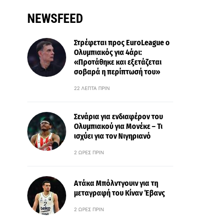
NEWSFEED
Στρέφεται προς EuroLeague ο
Ολυμπιακός για 4άρι:
«Προτάθηκε και εξετάζεται
σοβαρά η περίπτωσή του»
22 ΛΕΠΤΆ ΠΡΙΝ
Σενάρια για ενδιαφέρον του
Ολυμπιακού για Μονέκε – Τι
ισχύει για τον Νιγηριανό
2 ΏΡΕΣ ΠΡΙΝ
Ατάκα Μπόλντγουιν για τη
μεταγραφή του Κίναν Έβανς
2 ΏΡΕΣ ΠΡΙΝ