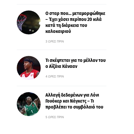
Ο σταρ που… μεταμορφώθηκε
– Έχει χάσει περίπου 20 κιλά
κατά τη διάρκεια του
καλοκαιριού
3 ΏΡΕΣ ΠΡΙΝ
Τι σκέφτεται για το μέλλον του
ο Αϊζάια Κάνααν
4 ΏΡΕΣ ΠΡΙΝ
Αλλαγή δεδομένων για Λόνι
Γουόκερ και Νάγκετς – Τι
προβλέπει το συμβόλαιό του
5 ΏΡΕΣ ΠΡΙΝ