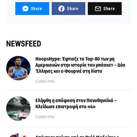
Share
Share
Share
NEWSFEED
HoopsHype: Έφτιαξε το Top-80 των μη
Αμερικανών στην ιστορία του μπάσκετ – Δύο
Έλληνες και ο Φουρνιέ στη λίστα
2 ΏΡΕΣ ΠΡΙΝ
Ελήφθη η απόφαση στον Παναθηναϊκό –
Κλείδωσε επιστροφή στο «4»
3 ΏΡΕΣ ΠΡΙΝ