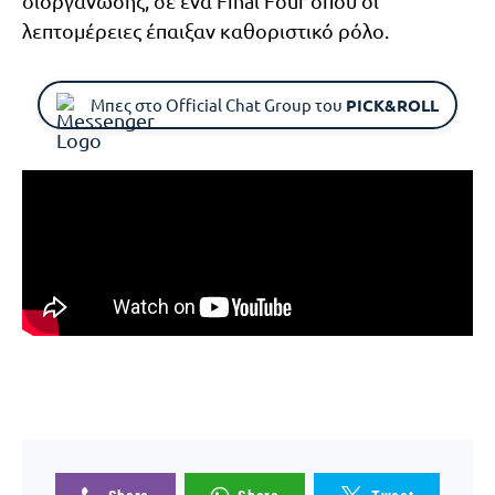
διοργάνωσης, σε ένα Final Four όπου οι
λεπτομέρειες έπαιξαν καθοριστικό ρόλο.
Μπες στο Official Chat Group του
PICK&ROLL