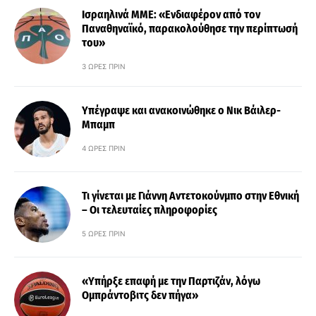
Ισραηλινά ΜΜΕ: «Ενδιαφέρον από τον
Παναθηναϊκό, παρακολούθησε την περίπτωσή
του»
3 ΏΡΕΣ ΠΡΙΝ
Υπέγραψε και ανακοινώθηκε ο Νικ Βάιλερ-
Μπαμπ
4 ΏΡΕΣ ΠΡΙΝ
Τι γίνεται με Γιάννη Αντετοκούνμπο στην Εθνική
– Οι τελευταίες πληροφορίες
5 ΏΡΕΣ ΠΡΙΝ
«Υπήρξε επαφή με την Παρτιζάν, λόγω
Ομπράντοβιτς δεν πήγα»