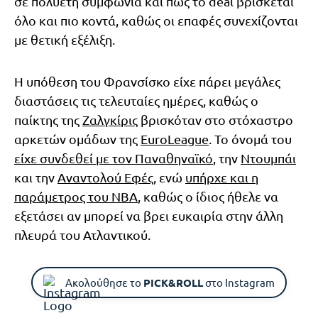
σε πολυετή συμφωνία και πως το deal βρίσκεται
όλο και πιο κοντά, καθώς οι επαφές συνεχίζονται
με θετική εξέλιξη.
Η υπόθεση του Φρανσίσκο είχε πάρει μεγάλες
διαστάσεις τις τελευταίες ημέρες, καθώς ο
παίκτης της
Ζαλγκίρις
βρισκόταν στο στόχαστρο
αρκετών ομάδων της
EuroLeague
. Το όνομά του
είχε συνδεθεί με τον Παναθηναϊκό
, την
Ντουμπάι
και την
Αναντολού Εφές
, ενώ
υπήρχε και η
παράμετρος του NBA
, καθώς ο ίδιος ήθελε να
εξετάσει αν μπορεί να βρει ευκαιρία στην άλλη
πλευρά του Ατλαντικού.
Ακολούθησε το
PICK&ROLL
στο Instagram