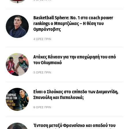
Basketball Sphere: No. 1 στα coach power
rankings ο Μπαρτζώκας – Η θέση του
Ομπράντοβιτς
4 ΏΡΕΣ ΠΡΙΝ
Ατάκες Κάνααν για την αποχώρησή του από
τον Ολυμπιακό
5 ΏΡΕΣ ΠΡΙΝ
Είναι ο Σλούκας στο επίπεδο των Διαμαντίδη,
Σπανούλη και Παπαλουκά;
6 ΏΡΕΣ ΠΡΙΝ
Ένταση μεταξύ Φρανσίσκο και οπαδού του