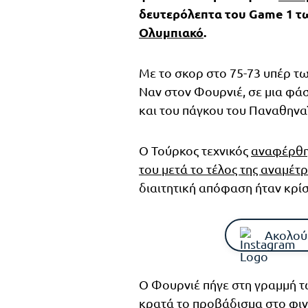
δευτερόλεπτα του Game 1 τ
Ολυμπιακό
.
Με το σκορ στο 75-73 υπέρ τω
Ναν στον Φουρνιέ, σε μια φά
και του πάγκου του Παναθηνα
Ο Τούρκος τεχνικός
αναφέρθηκ
του μετά το τέλος της αναμέτ
διαιτητική απόφαση ήταν κρίσι
Ακολού
Ο Φουρνιέ πήγε στη γραμμή τ
κρατά το προβάδισμα στο φινά