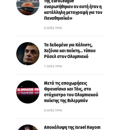
της EuroLeague
αναρωτήθηκαν αν αυτή ήταν η
κατάλληλη μεταγραφή για τον
Παναθηναϊκό»
6 ΏΡΕΣ ΠΡΙΝ
Τα δεδομένα για Κάλινιτς,
Χεζόνια και παίκτη… τύπου
Ράσελ στον Ολυμπιακό
7 ΏΡΕΣ ΠΡΙΝ
Μετά τις αποχωρήσεις
Φρανσίσκο και Τάις, στο
στόχαστρο του Ολυμπιακού
παίκτης της Βιλερμπάν
8 ΏΡΕΣ ΠΡΙΝ
Αποκάλυψη της Israel Hayom