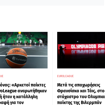
GUE
EUROLEAGUE
νας: «Αρκετοί παίκτες
Μετά τις αποχωρήσεις
uroLeague αναρωτήθηκαν
Φρανσίσκο και Τάις, στο
ή ήταν η κατάλληλη
στόχαστρο του Ολυμπια
αφή για τον
παίκτης της Βιλερμπάν