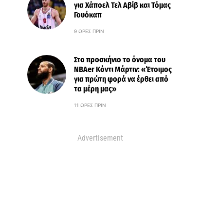
για Χάποελ Τελ Αβίβ και Τόμας
Γουόκαπ
9 ΏΡΕΣ ΠΡΙΝ
Στο προσκήνιο το όνομα του
ΝΒΑer Κόντι Μάρτιν: «Έτοιμος
για πρώτη φορά να έρθει από
τα μέρη μας»
11 ΏΡΕΣ ΠΡΙΝ
Advertisement