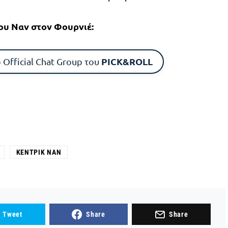
του Ναν στον Φουρνιέ:
PICK&ROLL
 Official Chat Group του
ΚΈΝΤΡΙΚ ΝΑΝ
Tweet
Share
Share