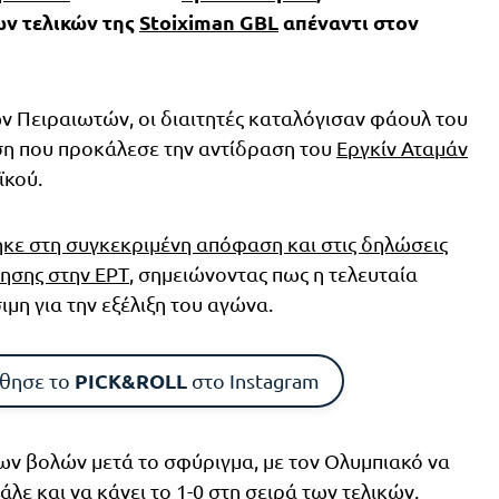
ων τελικών της
Stoiximan GBL
απέναντι στον
ν Πειραιωτών, οι διαιτητές καταλόγισαν φάουλ του
ση που προκάλεσε την αντίδραση του
Εργκίν Αταμάν
ϊκού.
ε στη συγκεκριμένη απόφαση και στις δηλώσεις
ρησης στην ΕΡΤ
, σημειώνοντας πως η τελευταία
μη για την εξέλιξη του αγώνα.
PICK&ROLL
θησε το
στο Instagram
ων βολών μετά το σφύριγμα, με τον Ολυμπιακό να
λε και να κάνει το 1-0 στη σειρά των τελικών.