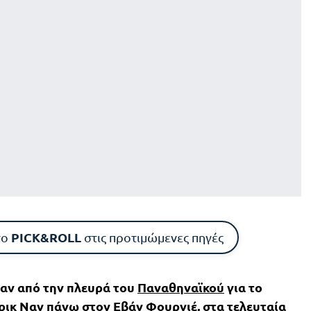
PICK&ROLL
το
στις προτιμώμενες πηγές
αν από την πλευρά του
Παναθηναϊκού
για το
ρικ Ναν
πάνω στον
Εβάν Φουρνιέ
, στα τελευταία