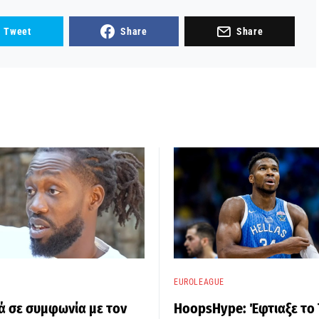
Tweet
Share
Share
EUROLEAGUE
ά σε συμφωνία με τον
HoopsHype: Έφτιαξε το 