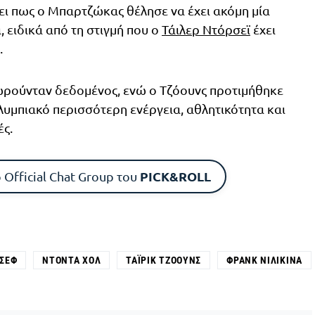
ει πως ο Μπαρτζώκας θέλησε να έχει ακόμη μία
, ειδικά από τη στιγμή που ο
Τάιλερ Ντόρσεϊ
έχει
.
ωρούνταν δεδομένος, ενώ ο Τζόουνς προτιμήθηκε
Ολυμπιακό περισσότερη ενέργεια, αθλητικότητα και
ές.
PICK&ROLL
 Official Chat Group του
ΌΣΕΦ
ΝΤΌΝΤΑ ΧΟΛ
ΤΑΪΡΊΚ ΤΖΌΟΥΝΣ
ΦΡΑΝΚ ΝΙΛΙΚΊΝΑ