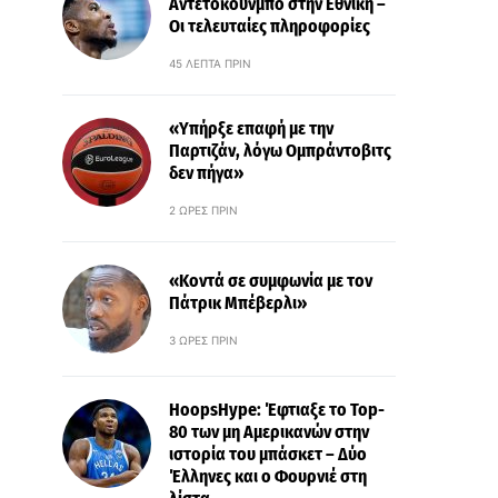
Αντετοκούνμπο στην Εθνική –
Οι τελευταίες πληροφορίες
45 ΛΕΠΤΆ ΠΡΙΝ
«Υπήρξε επαφή με την
Παρτιζάν, λόγω Ομπράντοβιτς
δεν πήγα»
2 ΏΡΕΣ ΠΡΙΝ
«Κοντά σε συμφωνία με τον
Πάτρικ Μπέβερλι»
3 ΏΡΕΣ ΠΡΙΝ
HoopsHype: Έφτιαξε το Top-
80 των μη Αμερικανών στην
ιστορία του μπάσκετ – Δύο
Έλληνες και ο Φουρνιέ στη