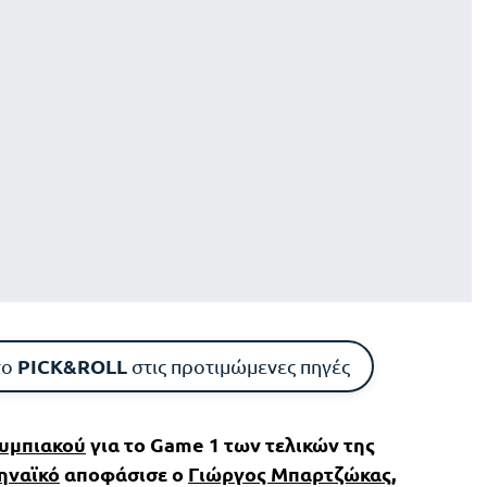
PICK&ROLL
το
στις προτιμώμενες πηγές
υμπιακού
για το Game 1 των τελικών της
ηναϊκό
αποφάσισε ο
Γιώργος Μπαρτζώκας
,