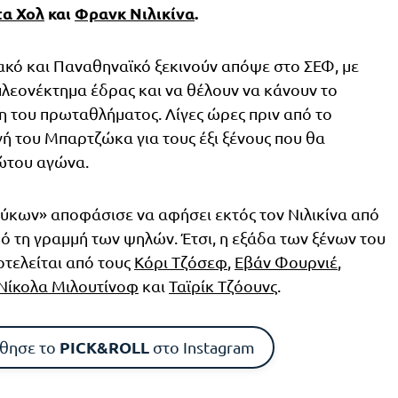
α Χολ
και
Φρανκ Νιλικίνα
.
ακό και Παναθηναϊκό ξεκινούν απόψε στο ΣΕΦ, με
πλεονέκτημα έδρας και να θέλουν να κάνουν το
η του πρωταθλήματος. Λίγες ώρες πριν από το
γή του Μπαρτζώκα για τους έξι ξένους που θα
ώτου αγώνα.
κων» αποφάσισε να αφήσει εκτός τον Νιλικίνα από
πό τη γραμμή των ψηλών. Έτσι, η εξάδα των ξένων του
οτελείται από τους
Κόρι Τζόσεφ
,
Εβάν Φουρνιέ
,
Νίκολα Μιλουτίνοφ
και
Ταϊρίκ Τζόουνς
.
PICK&ROLL
θησε το
στο Instagram