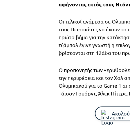
αφήνοντας εκτός τους
Ντόντ
Οι τελικοί ανάμεσα σε Ολυμπι
τους Πειραιώτες να έχουν το 
πρώτο βήμα για την κατάκτησ
τζάμπολ έγινε γνωστή η επιλο
βρίσκονται στη 12άδα του πρ
Ο προπονητής των «ερυθρολεύ
την περιφέρεια και τον Χολ α
Ολυμπιακού για το Game 1 απ
Τάισον Γουόρντ
,
Άλεκ Πίτερς
,
Ακολού