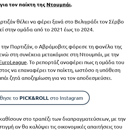
για τον παίκτη της
Ντουμπάι
.
ρτιζάν θέλει να φέρει ξανά στο Βελιγράδι τον Σέρβο
τεί στην ομάδα από το 2021 έως το 2024.
την Παρτιζάν, ο Αβράμοβιτς φόρεσε τη φανέλα της
 ενώ στη συνέχεια μετακόμισε στη Ντουμπάι, με την
EuroLeague
. Το ρεπορτάζ αναφέρει πως η ομάδα του
όστος να επαναφέρει τον παίκτη, ωστόσο η υπόθεση
μπάι ζητά αποζημίωση για να τον αποδεσμεύσει.
PICK&ROLL
θησε το
στο Instagram
 καθίσουν στο τραπέζι των διαπραγματεύσεων, με την
στιγμή αν θα καλύψει τις οικονομικές απαιτήσεις του