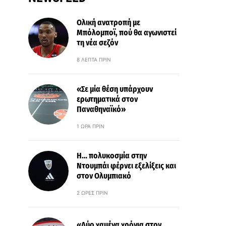
Ολική ανατροπή με
Μπόλομποϊ, πού θα αγωνιστεί
τη νέα σεζόν
8 ΛΕΠΤΆ ΠΡΙΝ
«Σε μία θέση υπάρχουν
ερωτηματικά στον
Παναθηναϊκό»
1 ΏΡΑ ΠΡΙΝ
Η… πολυκοσμία στην
Ντουμπάι φέρνει εξελίξεις και
στον Ολυμπιακό
2 ΏΡΕΣ ΠΡΙΝ
«Δύο χαμένα χρόνια στον