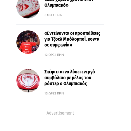
Ολυμπιακό»
3 ΏΡΕΣ ΠΡΙΝ
«Εντείνονται οι προσπάθειες
για Τζοέλ Μπόλομποϊ, κοντά
σε συμφωνία»
12 ΏΡΕΣ ΠΡΙΝ
Σκέφτεται να λύσει ενεργό
συμβόλαιο με μέλος του
ρόστερ ο Ολυμπιακός
13 ΏΡΕΣ ΠΡΙΝ
Advertisement