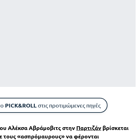
PICK&ROLL
το
στις προτιμώμενες πηγές
του Αλέκσα Αβράμοβιτς στην
Παρτιζάν
βρίσκεται
με τους «ασπρόμαυρους» να φέρονται