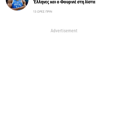
Έλληνες και ο Φουρνιέ στη λίστα
13 ΏΡΕΣ ΠΡΙΝ
Advertisement