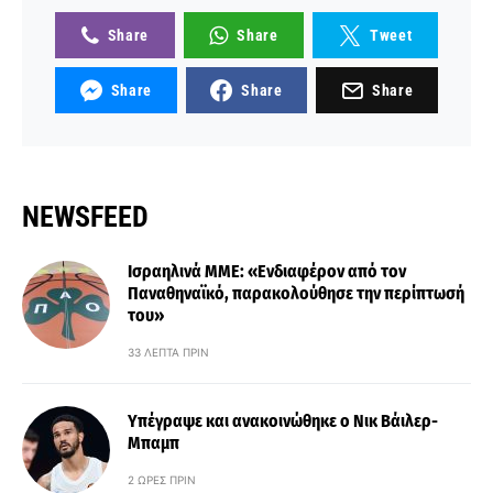
Share
Share
Tweet
Share
Share
Share
NEWSFEED
Ισραηλινά ΜΜΕ: «Ενδιαφέρον από τον
Παναθηναϊκό, παρακολούθησε την περίπτωσή
του»
33 ΛΕΠΤΆ ΠΡΙΝ
Υπέγραψε και ανακοινώθηκε ο Νικ Βάιλερ-
Μπαμπ
2 ΏΡΕΣ ΠΡΙΝ