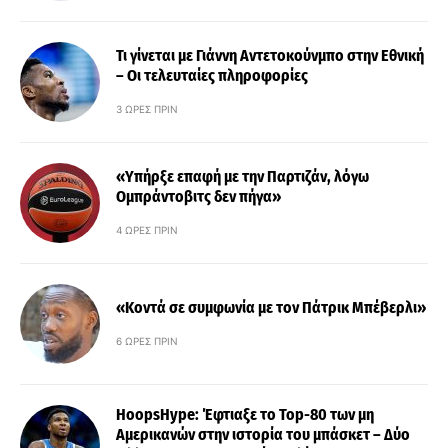
Τι γίνεται με Γιάννη Αντετοκούνμπο στην Εθνική
– Οι τελευταίες πληροφορίες
3 ΏΡΕΣ ΠΡΙΝ
«Υπήρξε επαφή με την Παρτιζάν, λόγω
Ομπράντοβιτς δεν πήγα»
4 ΏΡΕΣ ΠΡΙΝ
«Κοντά σε συμφωνία με τον Πάτρικ Μπέβερλι»
6 ΏΡΕΣ ΠΡΙΝ
HoopsHype: Έφτιαξε το Top-80 των μη
Αμερικανών στην ιστορία του μπάσκετ – Δύο