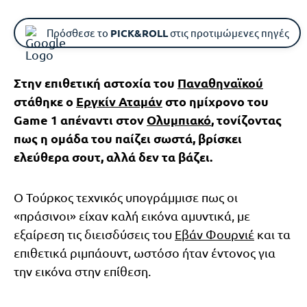
Πρόσθεσε το
PICK&ROLL
στις προτιμώμενες πηγές
Στην επιθετική αστοχία του
Παναθηναϊκού
στάθηκε ο
Εργκίν Αταμάν
στο ημίχρονο του
Game 1 απέναντι στον
Ολυμπιακό
, τονίζοντας
πως η ομάδα του παίζει σωστά, βρίσκει
ελεύθερα σουτ, αλλά δεν τα βάζει.
Ο Τούρκος τεχνικός υπογράμμισε πως οι
«πράσινοι» είχαν καλή εικόνα αμυντικά, με
εξαίρεση τις διεισδύσεις του
Εβάν Φουρνιέ
και τα
επιθετικά ριμπάουντ, ωστόσο ήταν έντονος για
την εικόνα στην επίθεση.