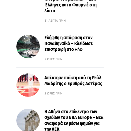
Έλληνες και ο Φουρνιέ στη
λίστα
31 ΛΕΠΤΆ ΠΡΙΝ
Ελήφθη η απόφαση στον
Παναθηναϊκό – Κλείδωσε
επιστροφή στο «4»
2 ΏΡΕΣ ΠΡΙΝ
Απέκτησε παίκτη από τη Ρεάλ
Μαδρίτης ο Ερυθρός Αστέρας
2 ΏΡΕΣ ΠΡΙΝ
Η Αθήνα στο επίκεντρο των
σχεδίων του NBA Europe – Νέα
αναφορά εν μέσω φημών για
την ΑΕΚ