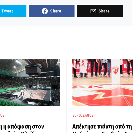
Tweet
Share
Share
GUE
EUROLEAGUE
η η απόφαση στον
Απέκτησε παίκτη από τη