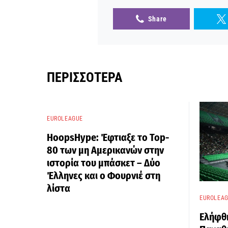
Share
ΠΕΡΙΣΣΌΤΕΡΑ
EUROLEAGUE
HoopsHype: Έφτιαξε το Top-
80 των μη Αμερικανών στην
ιστορία του μπάσκετ – Δύο
Έλληνες και ο Φουρνιέ στη
λίστα
EUROLEA
Ελήφθ