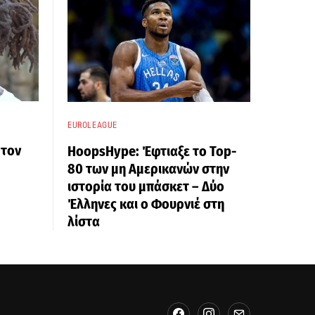
EUROLEAGUE
 τον
HoopsHype: Έφτιαξε το Top-
80 των μη Αμερικανών στην
ιστορία του μπάσκετ – Δύο
Έλληνες και ο Φουρνιέ στη
λίστα