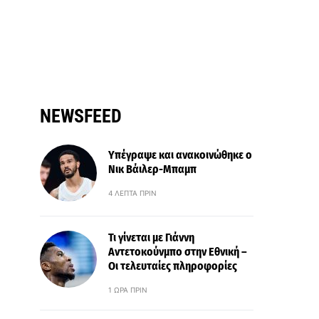
NEWSFEED
Υπέγραψε και ανακοινώθηκε ο
Νικ Βάιλερ-Μπαμπ
4 ΛΕΠΤΆ ΠΡΙΝ
Τι γίνεται με Γιάννη
Αντετοκούνμπο στην Εθνική –
Οι τελευταίες πληροφορίες
1 ΏΡΑ ΠΡΙΝ