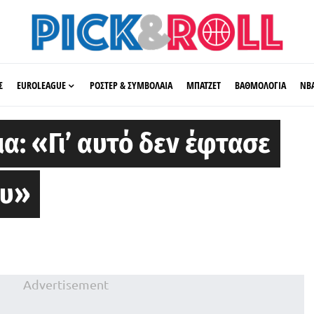
Σ
EUROLEAGUE
ΡΟΣΤΕΡ & ΣΥΜΒΟΛΑΙΑ
ΜΠΑΤΖΕΤ
ΒΑΘΜΟΛΟΓΙΑ
ΝΒ
ια: «Γι’ αυτό δεν έφτασε
ου»
Advertisement