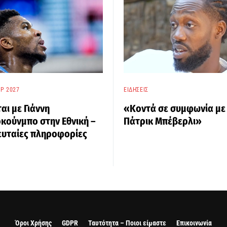
P 2027
ΕΙΔΉΣΕΙΣ
ται με Γιάννη
«Κοντά σε συμφωνία με
κούνμπο στην Εθνική –
Πάτρικ Μπέβερλι»
ευταίες πληροφορίες
Όροι Χρήσης
GDPR
Ταυτότητα – Ποιοι είμαστε
Επικοινωνία