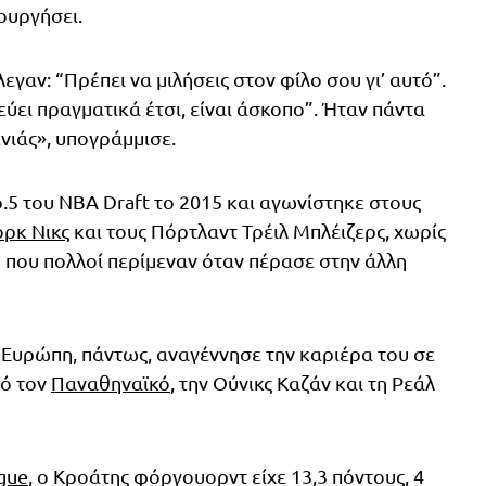
ουργήσει.
εγαν: “Πρέπει να μιλήσεις στον φίλο σου γι’ αυτό”.
εύει πραγματικά έτσι, είναι άσκοπο”. Ήταν πάντα
ενιάς», υπογράμμισε.
ο.5 του NBA Draft το 2015 και αγωνίστηκε στους
ορκ Νικς
και τους Πόρτλαντ Τρέιλ Μπλέιζερς, χωρίς
η που πολλοί περίμεναν όταν πέρασε στην άλλη
 Ευρώπη, πάντως, αναγέννησε την καριέρα του σε
πό τον
Παναθηναϊκό
, την Ούνικς Καζάν και τη Ρεάλ
gue
, ο Κροάτης φόργουορντ είχε 13,3 πόντους, 4