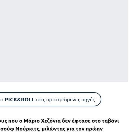
PICK&ROLL
το
στις προτιμώμενες πηγές
ους που ο
Μάριο Χεζόνια
δεν έφτασε στο ταβάνι
υσούφ Νούρκιτς
, μιλώντας για τον πρώην