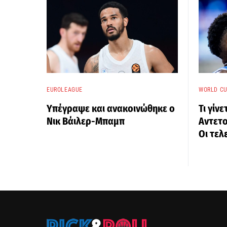
EUROLEAGUE
WORLD CU
Υπέγραψε και ανακοινώθηκε ο
Τι γίνε
Νικ Βάιλερ-Μπαμπ
Αντετο
Οι τελ