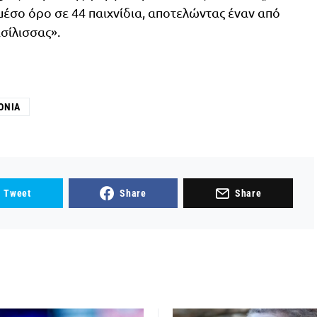
 μέσο όρο σε 44 παιχνίδια, αποτελώντας έναν από
ασίλισσας».
ΌΝΙΑ
Tweet
Share
Share