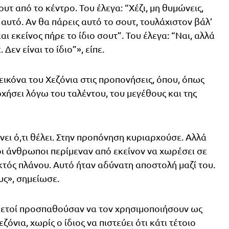
ουτ από το κέντρο. Του έλεγα: “Χέζι, μη θυμώνεις,
 αυτό. Αν θα πάρεις αυτό το σουτ, τουλάχιστον βάλ’
αι εκείνος πήρε το ίδιο σουτ”. Του έλεγα: “Ναι, αλλά
Δεν είναι το ίδιο”», είπε.
εικόνα του Χεζόνια στις προπονήσεις, όπου, όπως
ήσει λόγω του ταλέντου, του μεγέθους και της
νει ό,τι θέλει. Στην προπόνηση κυριαρχούσε. Αλλά
οι άνθρωποι περίμεναν από εκείνον να χωρέσει σε
εκτός πλάνου. Αυτό ήταν αδύνατη αποστολή μαζί του.
υς», σημείωσε.
ετοί προσπαθούσαν να τον χρησιμοποιήσουν ως
όνια, χωρίς ο ίδιος να πιστεύει ότι κάτι τέτοιο