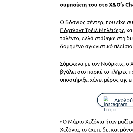
συμπαίκτη του στο X&O’s Ch
Ο Βόσνιος σέντερ, που είχε 
Πόρτλαντ Τρέιλ Μπλέιζερς
, χ
ταλέντο, αλλά στάθηκε στη δ
δομημένο αγωνιστικό πλαίσιο
Σύμφωνα με τον Νούρκιτς, ο Χε
βγάλει στο παρκέ το πλήρες π
υποστήριξε, χάνει μέρος της ε
Ακολού
«Ο Μάριο Χεζόνια ήταν μαζί μα
Χεζόνια, το έχετε δει και μόν