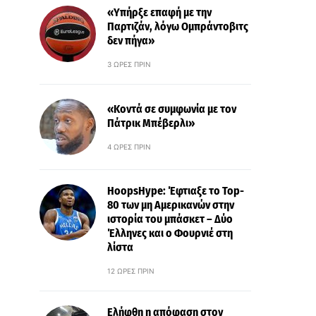
«Υπήρξε επαφή με την
Παρτιζάν, λόγω Ομπράντοβιτς
δεν πήγα»
3 ΏΡΕΣ ΠΡΙΝ
«Κοντά σε συμφωνία με τον
Πάτρικ Μπέβερλι»
4 ΏΡΕΣ ΠΡΙΝ
HoopsHype: Έφτιαξε το Top-
80 των μη Αμερικανών στην
ιστορία του μπάσκετ – Δύο
Έλληνες και ο Φουρνιέ στη
λίστα
12 ΏΡΕΣ ΠΡΙΝ
Ελήφθη η απόφαση στον