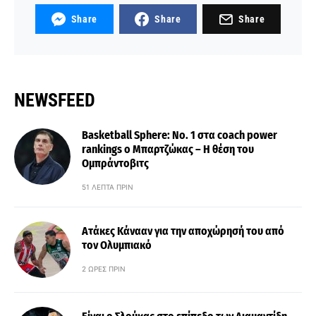
Share
Share
Share
NEWSFEED
Basketball Sphere: No. 1 στα coach power
rankings ο Μπαρτζώκας – Η θέση του
Ομπράντοβιτς
51 ΛΕΠΤΆ ΠΡΙΝ
Ατάκες Κάνααν για την αποχώρησή του από
τον Ολυμπιακό
2 ΏΡΕΣ ΠΡΙΝ