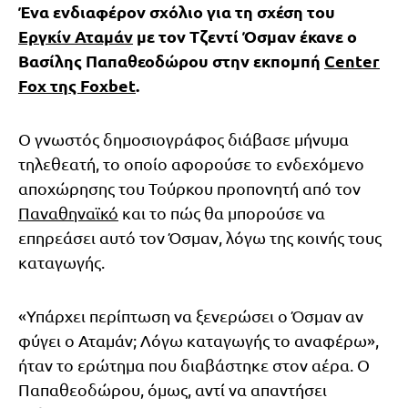
Ένα ενδιαφέρον σχόλιο για τη σχέση του
Εργκίν Αταμάν
με τον Τζεντί Όσμαν έκανε ο
Βασίλης Παπαθεοδώρου στην εκπομπή
Center
Fox της Foxbet
.
Ο γνωστός δημοσιογράφος διάβασε μήνυμα
τηλεθεατή, το οποίο αφορούσε το ενδεχόμενο
αποχώρησης του Τούρκου προπονητή από τον
Παναθηναϊκό
και το πώς θα μπορούσε να
επηρεάσει αυτό τον Όσμαν, λόγω της κοινής τους
καταγωγής.
«Υπάρχει περίπτωση να ξενερώσει ο Όσμαν αν
φύγει ο Αταμάν; Λόγω καταγωγής το αναφέρω»,
ήταν το ερώτημα που διαβάστηκε στον αέρα. Ο
Παπαθεοδώρου, όμως, αντί να απαντήσει