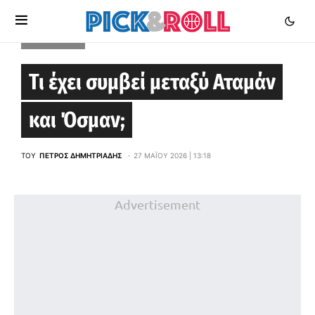
EUROLEAGUE
Τι έχει συμβεί μεταξύ Αταμάν
και Όσμαν;
ΤΟΥ
ΠΈΤΡΟΣ ΔΗΜΗΤΡΙΆΔΗΣ
27 ΜΑΪ́ΟΥ 2026 | 13:18
Advertisement